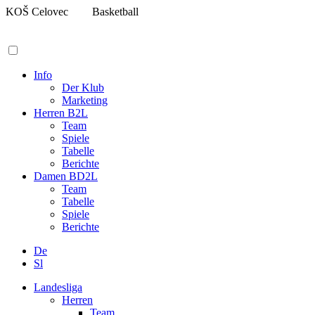
Zum
KOŠ Celovec
Basketball
Inhalt
springen
Info
Der Klub
Marketing
Herren B2L
Team
Spiele
Tabelle
Berichte
Damen BD2L
Team
Tabelle
Spiele
Berichte
De
Sl
Landesliga
Herren
Team