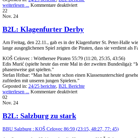
weiterlesen ...
Kommentare deaktiviert
22
Nov. 24
B2L: Klagenfurter Derby
Am Freitag, den 22.11., gab es in der Klagenfurter St. Peter-Halle
lange ausgeglichenen Spiel zeigten die Piraten, dass sie verdient als F
KOŠ Celovec : Wörthersee Piraten 55:79 (11:20, 25:35, 43:56)
Edis Murić (spielte heute das erste Mal in der zweiten Bundesliga):
phasenweise gut spielten.”
Stefan Hribar: “Man hat heute schon einen Klassenunterschied gesehen.
zufrieden mit unseren jungen Spielern.”
Geposted in:
24/25 berichte
,
B2L Berichte
weiterlesen ...
Kommentare deaktiviert
02
Nov. 24
B2L: Salzburg zu stark
BBU Salzburg : KOŠ Celovec 86:59 (23:15, 48:27, 77: 45)