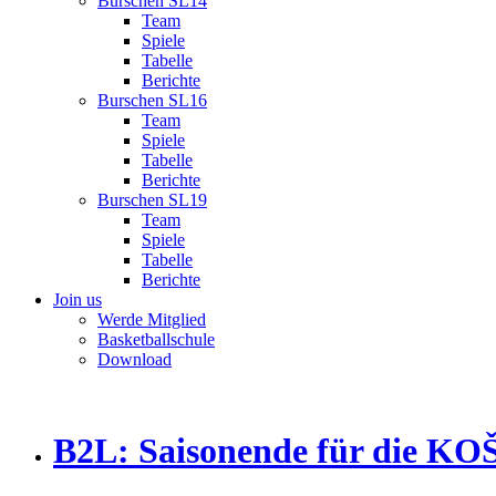
Burschen SL14
Team
Spiele
Tabelle
Berichte
Burschen SL16
Team
Spiele
Tabelle
Berichte
Burschen SL19
Team
Spiele
Tabelle
Berichte
Join us
Werde Mitglied
Basketballschule
Download
B2L: Saisonende für die KO