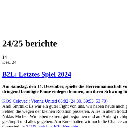
24/25 berichte
14
Dez. 24
B2L: Letztes Spiel 2024
Am Samstag, den 14. Dezember, spielte die Herrenmannschaft von 
dringend benötigte Pause einlegen können, um ihren Schwung f
KOŠ Celovec : Vienna United 68:82 (24:30, 39:53, 53:70)
Andi Smrtnik: Es war ein guter Fight von uns, wir haben heute auch
Fehler, die wegen der kleinen Rotation passieren. Alles in allem trotz
Niklas Michel: Wir haben extrem gut begonnen und am Anfang richtig 
gekämpft und alles gegeben. Am Ende hatten wir noch die Chance zu
Geposted in:
24/25 berichte
,
B2L Berichte