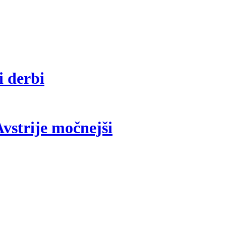
i derbi
vstrije močnejši