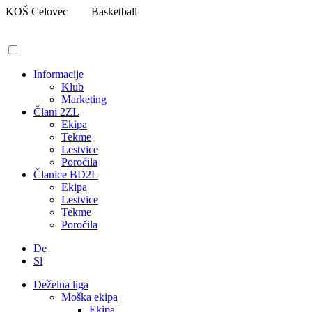
Pojdi
KOŠ Celovec
Basketball
na
vsebino
Informacije
Klub
Marketing
Člani 2ZL
Ekipa
Tekme
Lestvice
Poročila
Članice BD2L
Ekipa
Lestvice
Tekme
Poročila
De
Sl
Deželna liga
Moška ekipa
Ekipa