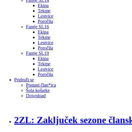
Fantje SL14
Ekipa
Tekme
Lestvice
Poročila
Fantje SL16
Ekipa
Tekme
Lestvice
Poročila
Fantje SL19
Ekipa
Tekme
Lestvice
Poročila
Pridruži se
Postani član*ica
Šola košarke
Download
2ZL: Zaključek sezone člans