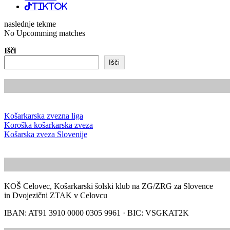
TikTok
naslednje tekme
No Upcomming matches
Išči
Išči
Košarkarska zvezna liga
Koroška košarkarska zveza
Košarska zveza Slovenije
KOŠ Celovec, Košarkarski šolski klub na ZG/ZRG za Slovence
in Dvojezični ZTAK v Celovcu
IBAN: AT91 3910 0000 0305 9961 · BIC: VSGKAT2K