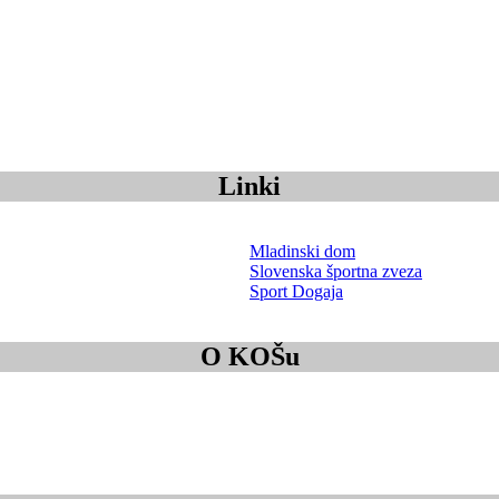
Linki
Mladinski dom
Slovenska športna zveza
Sport Dogaja
O KOŠu