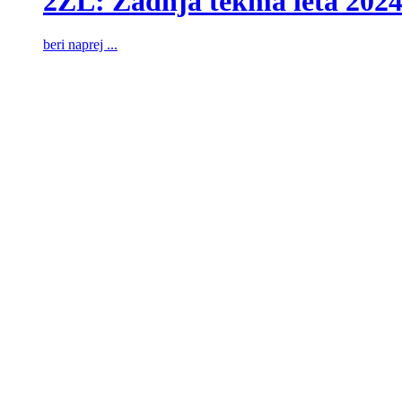
2ZL: Zadnja tekma leta 202
beri naprej ...