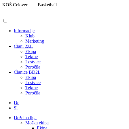
Pojdi
KOŠ Celovec
Basketball
na
vsebino
Informacije
Klub
Marketing
Člani 2ZL
Ekipa
Tekme
Lestvice
Poročila
Članice BD2L
Ekipa
Lestvice
Tekme
Poročila
De
Sl
Deželna liga
Moška ekipa
Ekipa