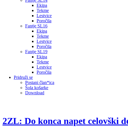
Fantje SL14
Ekipa
Tekme
Lestvice
Poročila
Fantje SL16
Ekipa
Tekme
Lestvice
Poročila
Fantje SL19
Ekipa
Tekme
Lestvice
Poročila
Pridruži se
Postani član*ica
Šola košarke
Download
2ZL: Do konca napet celovški d