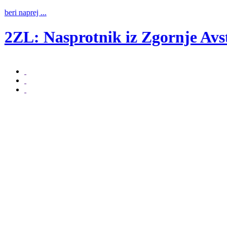
beri naprej ...
2ZL: Nasprotnik iz Zgornje Avst
beri naprej ...