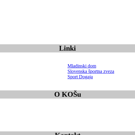
Linki
Mladinski dom
Slovenska športna zveza
Sport Dogaja
O KOŠu