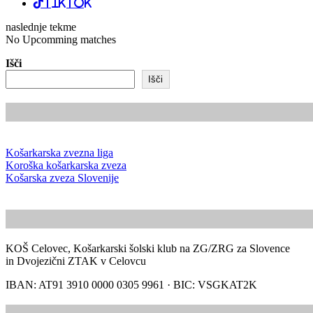
TikTok
naslednje tekme
No Upcomming matches
Išči
Išči
Košarkarska zvezna liga
Koroška košarkarska zveza
Košarska zveza Slovenije
KOŠ Celovec, Košarkarski šolski klub na ZG/ZRG za Slovence
in Dvojezični ZTAK v Celovcu
IBAN: AT91 3910 0000 0305 9961 · BIC: VSGKAT2K