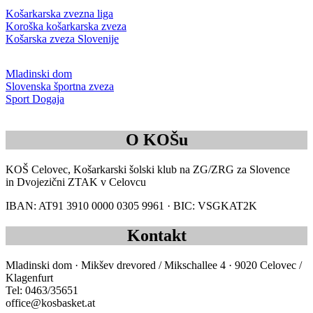
Košarkarska zvezna liga
Koroška košarkarska zveza
Košarska zveza Slovenije
Mladinski dom
Slovenska športna zveza
Sport Dogaja
O KOŠu
KOŠ Celovec, Košarkarski šolski klub na ZG/ZRG za Slovence
in Dvojezični ZTAK v Celovcu
IBAN: AT91 3910 0000 0305 9961 · BIC: VSGKAT2K
Kontakt
Mladinski dom · Mikšev drevored / Mikschallee 4 · 9020 Celovec /
Klagenfurt
Tel: 0463/35651
office@kosbasket.at