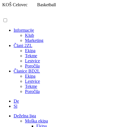
Pojdi
KOŠ Celovec
Basketball
na
vsebino
Informacije
Klub
Marketing
Člani 2ZL
Ekipa
Tekme
Lestvice
Poročila
Članice BD2L
Ekipa
Lestvice
Tekme
Poročila
De
Sl
Deželna liga
Moška ekipa
Ekipa