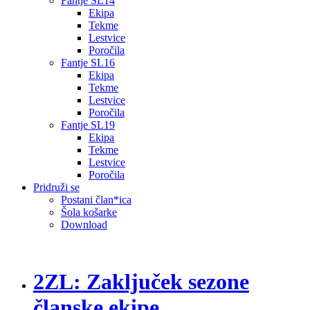
Fantje SL14
Ekipa
Tekme
Lestvice
Poročila
Fantje SL16
Ekipa
Tekme
Lestvice
Poročila
Fantje SL19
Ekipa
Tekme
Lestvice
Poročila
Pridruži se
Postani član*ica
Šola košarke
Download
2ZL: Zaključek sezone
članske ekipe