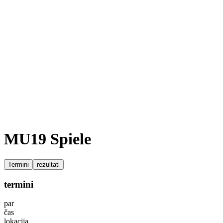
MU19 Spiele
Termini
rezultati
termini
par
čas
lokacija