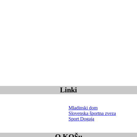
Linki
Mladinski dom
Slovenska športna zveza
Sport Dogaja
O KOŠu