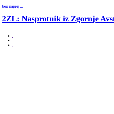
beri naprej ...
2ZL: Nasprotnik iz Zgornje Avst
beri naprej ...