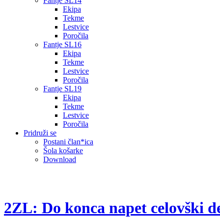
Fantje SL14
Ekipa
Tekme
Lestvice
Poročila
Fantje SL16
Ekipa
Tekme
Lestvice
Poročila
Fantje SL19
Ekipa
Tekme
Lestvice
Poročila
Pridruži se
Postani član*ica
Šola košarke
Download
2ZL: Do konca napet celovški d