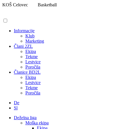
Pojdi
KOŠ Celovec
Basketball
na
vsebino
Informacije
Klub
Marketing
Člani 2ZL
Ekipa
Tekme
Lestvice
Poročila
Članice BD2L
Ekipa
Lestvice
Tekme
Poročila
De
Sl
Deželna liga
Moška ekipa
Ekipa