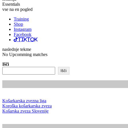
Essentials
vse na en pogled
Training
Shop
Instagram
Facebook
TikTok
naslednje tekme
No Upcomming matches
Išči
Išči
Košarkarska zvezna liga
Koroška košarkarska zveza
Košarska zveza Slovenije