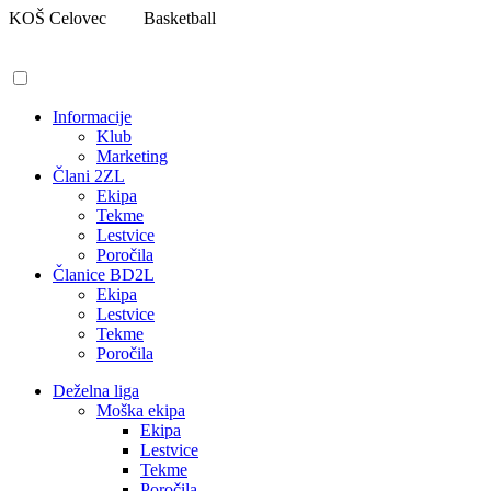
Pojdi
KOŠ Celovec
Basketball
na
vsebino
Informacije
Klub
Marketing
Člani 2ZL
Ekipa
Tekme
Lestvice
Poročila
Članice BD2L
Ekipa
Lestvice
Tekme
Poročila
Deželna liga
Moška ekipa
Ekipa
Lestvice
Tekme
Poročila