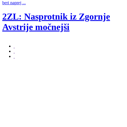
beri naprej ...
2ZL: Nasprotnik iz Zgornje
b
Avstrije močnejši
beri naprej ...