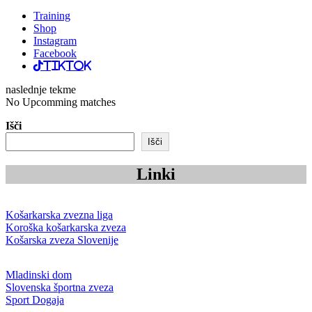
Training
Shop
Instagram
Facebook
TikTok
naslednje tekme
No Upcomming matches
Išči
Išči
Linki
Košarkarska zvezna liga
Koroška košarkarska zveza
Košarska zveza Slovenije
Mladinski dom
Slovenska športna zveza
Sport Dogaja