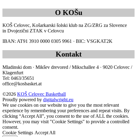
O KOŠu
KOŠ Celovec, Košarkarski šolski klub na ZG/ZRG za Slovence
in Dvojezični ZTAK v Celovcu
IBAN: AT91 3910 0000 0305 9961 · BIC: VSGKAT2K
Kontakt
Mladinski dom · Mikšev drevored / Mikschallee 4 · 9020 Celovec /
Klagenfurt
Tel: 0463/35651
office@kosbasket.at
©2026
KOŠ Celovec Basketball
Proudly powered by
digitalwright.eu
We use cookies on our website to give you the most relevant
experience by remembering your preferences and repeat visits. By
clicking “Accept All”, you consent to the use of ALL the cookies.
However, you may visit "Cookie Settings" to provide a controlled
consent.
Cookie Settings
Accept All