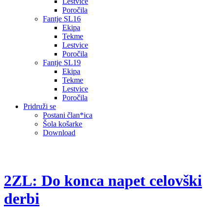
Lestvice
Poročila
Fantje SL16
Ekipa
Tekme
Lestvice
Poročila
Fantje SL19
Ekipa
Tekme
Lestvice
Poročila
Pridruži se
Postani član*ica
Šola košarke
Download
2ZL: Do konca napet celovški
derbi
b