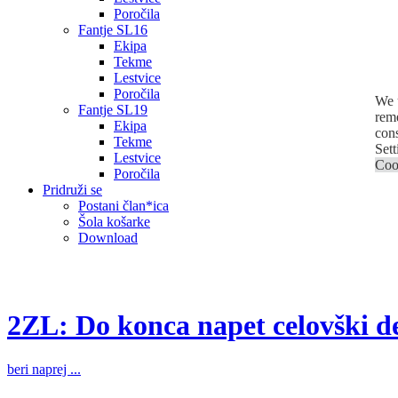
Poročila
Fantje SL16
Ekipa
Tekme
Lestvice
Poročila
We u
Fantje SL19
reme
Ekipa
con
Tekme
Sett
Lestvice
Coo
Poročila
Pridruži se
Postani član*ica
Šola košarke
Download
2ZL: Do konca napet celovški d
beri naprej ...