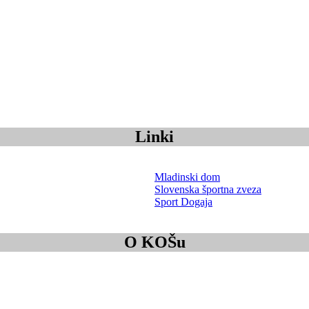
Linki
Mladinski dom
Slovenska športna zveza
Sport Dogaja
O KOŠu