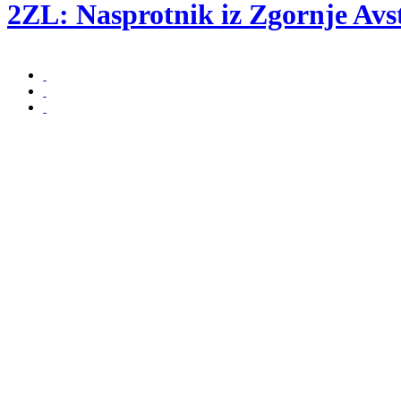
2ZL: Nasprotnik iz Zgornje Avst
beri naprej ...