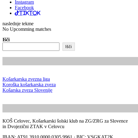
Instagram
Facebook
TikTok
naslednje tekme
No Upcomming matches
Išči
Išči
Košarkarska zvezna liga
Koroška košarkarska zveza
Košarska zveza Slovenije
KOŠ Celovec, Košarkarski šolski klub na ZG/ZRG za Slovence
in Dvojezični ZTAK v Celovcu
IBAN: AT91 3910 0000 0305 9961 · BIC: VSGKAT2K