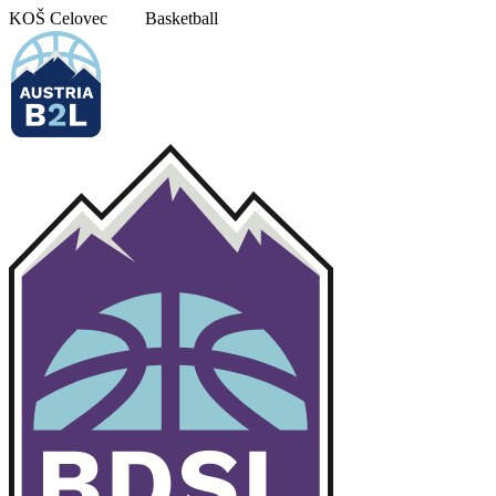
Pojdi
KOŠ Celovec
Basketball
na
vsebino