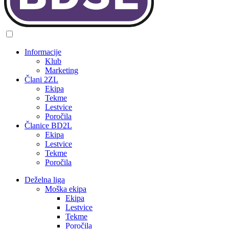
Informacije
Klub
Marketing
Člani 2ZL
Ekipa
Tekme
Lestvice
Poročila
Članice BD2L
Ekipa
Lestvice
Tekme
Poročila
Deželna liga
Moška ekipa
Ekipa
Lestvice
Tekme
Poročila