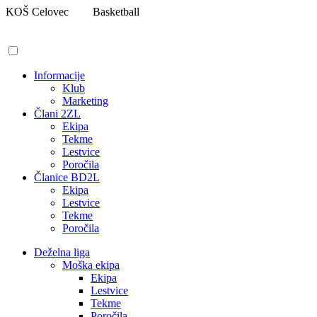
Pojdi
KOŠ Celovec
Basketball
na
vsebino
Informacije
Klub
Marketing
Člani 2ZL
Ekipa
Tekme
Lestvice
Poročila
Članice BD2L
Ekipa
Lestvice
Tekme
Poročila
Deželna liga
Moška ekipa
Ekipa
Lestvice
Tekme
Poročila