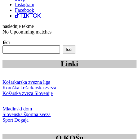
Instagram
Facebook
TikTok
naslednje tekme
No Upcomming matches
Išči
Išči
Linki
Košarkarska zvezna liga
Koroška košarkarska zveza
Košarska zveza Slovenije
Mladinski dom
Slovenska športna zveza
Sport Dogaja
O KOŠu