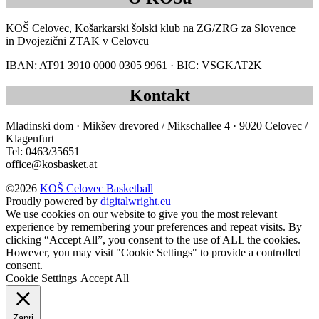
KOŠ Celovec, Košarkarski šolski klub na ZG/ZRG za Slovence
in Dvojezični ZTAK v Celovcu
IBAN: AT91 3910 0000 0305 9961 · BIC: VSGKAT2K
Kontakt
Mladinski dom · Mikšev drevored / Mikschallee 4 · 9020 Celovec /
Klagenfurt
Tel: 0463/35651
office@kosbasket.at
©2026
KOŠ Celovec Basketball
Proudly powered by
digitalwright.eu
We use cookies on our website to give you the most relevant
experience by remembering your preferences and repeat visits. By
clicking “Accept All”, you consent to the use of ALL the cookies.
However, you may visit "Cookie Settings" to provide a controlled
consent.
Cookie Settings
Accept All
Zapri