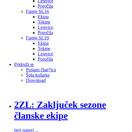
Lestvice
Poročila
Fantje SL16
Ekipa
Tekme
Lestvice
Poročila
Fantje SL19
Ekipa
Tekme
Lestvice
Poročila
Pridruži se
Postani član*ica
Šola košarke
Download
2ZL: Zaključek sezone
članske ekipe
beri naprej ...