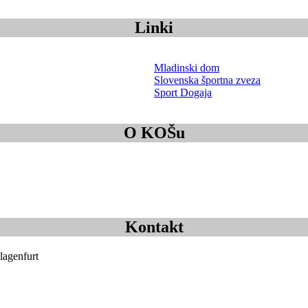
Linki
Mladinski dom
Slovenska športna zveza
Sport Dogaja
O KOŠu
Kontakt
lagenfurt