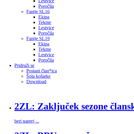
Lestvice
Poročila
Fantje SL16
Ekipa
Tekme
Lestvice
Poročila
Fantje SL19
Ekipa
Tekme
Lestvice
Poročila
Pridruži se
Postani član*ica
Šola košarke
Download
2ZL: Zaključek sezone člans
beri naprej ...