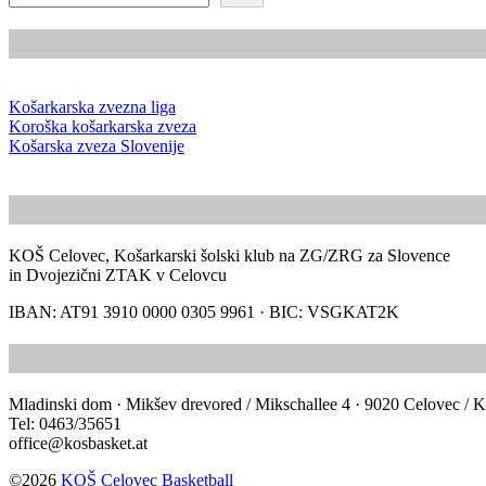
Košarkarska zvezna liga
Koroška košarkarska zveza
Košarska zveza Slovenije
KOŠ Celovec, Košarkarski šolski klub na ZG/ZRG za Slovence
in Dvojezični ZTAK v Celovcu
IBAN: AT91 3910 0000 0305 9961 · BIC: VSGKAT2K
Mladinski dom · Mikšev drevored / Mikschallee 4 · 9020 Celovec / K
Tel: 0463/35651
office@kosbasket.at
©2026
KOŠ Celovec Basketball