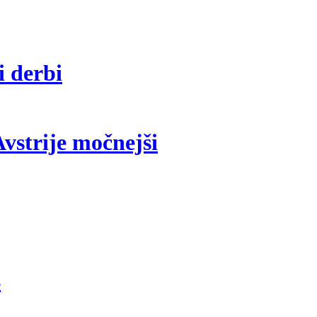
i derbi
vstrije močnejši
4