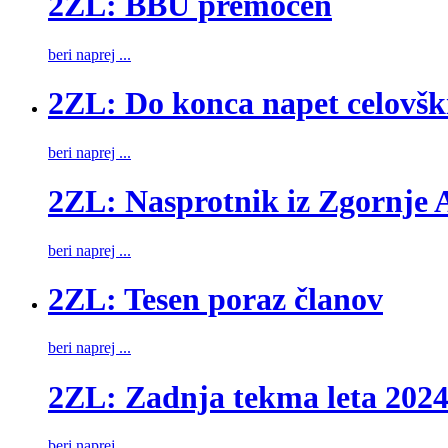
2ZL: BBU premočen
beri naprej ...
2ZL: Do konca napet celovšk
beri naprej ...
2ZL: Nasprotnik iz Zgornje A
beri naprej ...
2ZL: Tesen poraz članov
beri naprej ...
2ZL: Zadnja tekma leta 202
beri naprej ...