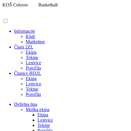
Pojdi
KOŠ Celovec
Basketball
na
vsebino
Informacije
Klub
Marketing
Člani 2ZL
Ekipa
Tekme
Lestvice
Poročila
Članice BD2L
Ekipa
Lestvice
Tekme
Poročila
Deželna liga
Moška ekipa
Ekipa
Lestvice
Tekme
Poročila