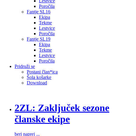
Lestvice
Poročila
Fantje SL16
Ekipa
Tekme
Lestvice
Poročila
Fantje SL19
Ekipa
Tekme
Lestvice
Poročila
Pridruži se
Postani član*ica
Šola košarke
Download
2ZL: Zaključek sezone
članske ekipe
beri naprej ...