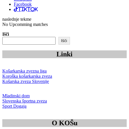
Facebook
TikTok
naslednje tekme
No Upcomming matches
Išči
Išči
Linki
Košarkarska zvezna liga
Koroška košarkarska zveza
Košarska zveza Slovenije
Mladinski dom
Slovenska športna zveza
Sport Dogaja
O KOŠu