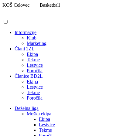
Pojdi
KOŠ Celovec
Basketball
na
vsebino
Informacije
Klub
Marketing
Člani 2ZL
Ekipa
Tekme
Lestvice
Poročila
Članice BD2L
Ekipa
Lestvice
Tekme
Poročila
Deželna liga
Moška ekipa
Ekipa
Lestvice
Tekme
Poročila