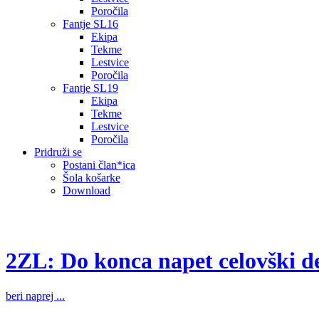
Poročila
Fantje SL16
Ekipa
Tekme
Lestvice
Poročila
Fantje SL19
Ekipa
Tekme
Lestvice
Poročila
Pridruži se
Postani član*ica
Šola košarke
Download
2ZL: Do konca napet celovški d
beri naprej ...