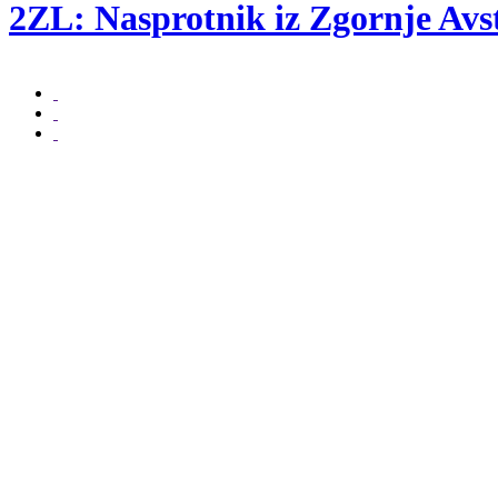
2ZL: Nasprotnik iz Zgornje Avst
beri naprej ...