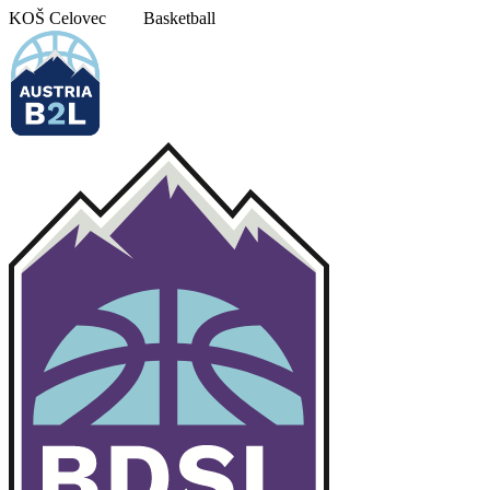
Pojdi
KOŠ Celovec
Basketball
na
vsebino