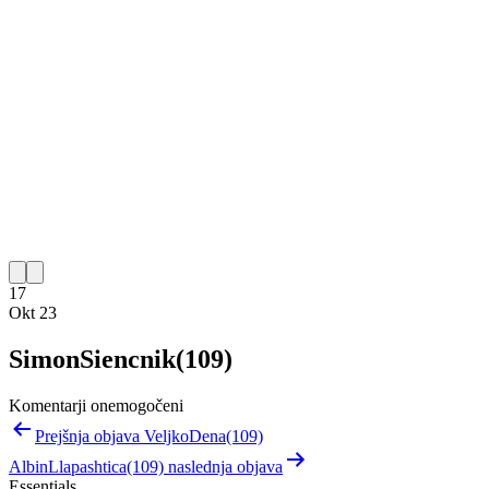
17
Okt 23
SimonSiencnik(109)
Komentarji onemogočeni
Navigacija
Prejšnja objava VeljkoDena(109)
prispevka
AlbinLlapashtica(109) naslednja objava
Essentials