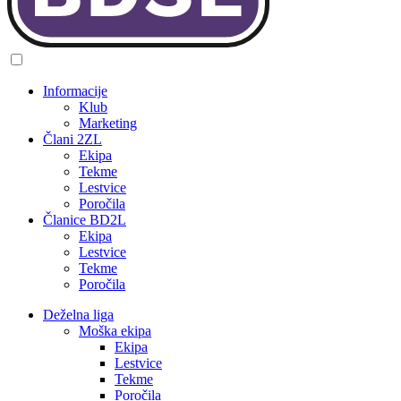
Informacije
Klub
Marketing
Člani 2ZL
Ekipa
Tekme
Lestvice
Poročila
Članice BD2L
Ekipa
Lestvice
Tekme
Poročila
Deželna liga
Moška ekipa
Ekipa
Lestvice
Tekme
Poročila