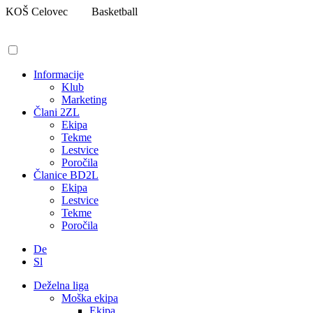
Pojdi
KOŠ Celovec
Basketball
na
vsebino
Informacije
Klub
Marketing
Člani 2ZL
Ekipa
Tekme
Lestvice
Poročila
Članice BD2L
Ekipa
Lestvice
Tekme
Poročila
De
Sl
Deželna liga
Moška ekipa
Ekipa