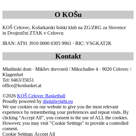
Koroška košarkarska zveza
Košarska zveza Slovenije
Mladinski dom
Slovenska športna zveza
Sport Dogaja
O KOŠu
KOŠ Celovec, Košarkarski šolski klub na ZG/ZRG za Slovence
in Dvojezični ZTAK v Celovcu
IBAN: AT91 3910 0000 0305 9961 · BIC: VSGKAT2K
Kontakt
Mladinski dom · Mikšev drevored / Mikschallee 4 · 9020 Celovec /
Klagenfurt
Tel: 0463/35651
office@kosbasket.at
©2026
KOŠ Celovec Basketball