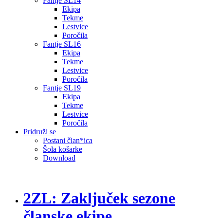
Fantje SL14
Ekipa
Tekme
Lestvice
Poročila
Fantje SL16
Ekipa
Tekme
Lestvice
Poročila
Fantje SL19
Ekipa
Tekme
Lestvice
Poročila
Pridruži se
Postani član*ica
Šola košarke
Download
2ZL: Zaključek sezone
članske ekipe