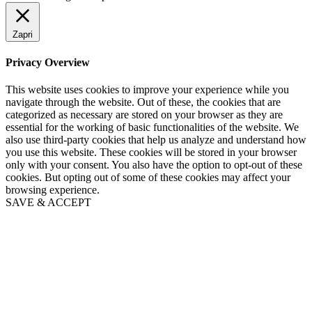
Proudly powered by
digitalwright.eu
We use cookies on our website to give you the most relevant
experience by remembering your preferences and repeat visits. By
clicking “Accept All”, you consent to the use of ALL the cookies.
However, you may visit "Cookie Settings" to provide a controlled
consent.
Cookie Settings
Accept All
Zapri
Privacy Overview
This website uses cookies to improve your experience while you
navigate through the website. Out of these, the cookies that are
categorized as necessary are stored on your browser as they are
essential for the working of basic functionalities of the website. We
also use third-party cookies that help us analyze and understand how
you use this website. These cookies will be stored in your browser
only with your consent. You also have the option to opt-out of these
cookies. But opting out of some of these cookies may affect your
browsing experience.
SAVE & ACCEPT