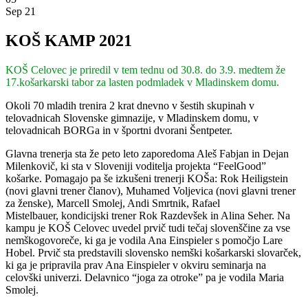
Sep 21
KOŠ KAMP 2021
KOŠ Celovec je priredil v tem tednu od 30.8. do 3.9. medtem že
17.košarkarski tabor za lasten podmladek v Mladinskem domu.
Okoli 70 mladih trenira 2 krat dnevno v šestih skupinah v
telovadnicah Slovenske gimnazije, v Mladinskem domu, v
telovadnicah BORGa in v športni dvorani Šentpeter.
Glavna trenerja sta že peto leto zaporedoma Aleš Fabjan in Dejan
Milenkovič, ki sta v Sloveniji voditelja projekta “FeelGood”
košarke. Pomagajo pa še izkušeni trenerji KOŠa: Rok Heiligstein
(novi glavni trener članov), Muhamed Voljevica (novi glavni trener
za ženske), Marcell Smolej, Andi Smrtnik, Rafael
Mistelbauer, kondicijski trener Rok Razdevšek in Alina Seher. Na
kampu je KOŠ Celovec uvedel prvič tudi tečaj slovenščine za vse
nemškogovoreče, ki ga je vodila Ana Einspieler s pomočjo Lare
Hobel. Prvič sta predstavili slovensko nemški košarkarski slovarček,
ki ga je pripravila prav Ana Einspieler v okviru seminarja na
celovški univerzi. Delavnico “joga za otroke” pa je vodila Maria
Smolej.