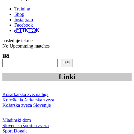
kategorizirano kot:
Uncategorized @sl
Komentarji onemogočeni
Navigacija
Prejšnja objava Menjava trenerjev pri KOŠ-u
prispevka
Dobrodošla Rok in Andraž! naslednja objava
Essentials
vse na en pogled
Training
Shop
Instagram
Facebook
TikTok
naslednje tekme
No Upcomming matches
Išči
Išči
Linki
Košarkarska zvezna liga