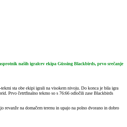
nasprotnik naših igralcev ekipa Güssing Blackbirds, prvo srečanje
kmi sta obe ekipi igrali na visokem nivoju. Do konca je bila igra
rid. Prvo četrtfinalno tekmo so s 76:66 odločili zase Blackbirds
selijo revanže na domačem terenu in upajo na polno dvorano in dobro