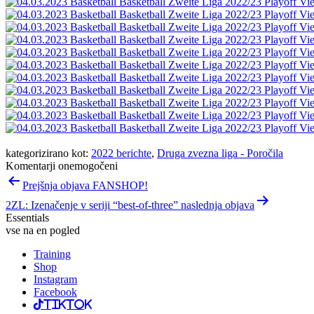
kategorizirano kot:
2022 berichte
,
Druga zvezna liga - Poročila
Komentarji onemogočeni
Navigacija
Prejšnja objava FANSHOP!
prispevka
2ZL: Izenačenje v seriji “best-of-three” naslednja objava
Essentials
vse na en pogled
Training
Shop
Instagram
Facebook
TikTok