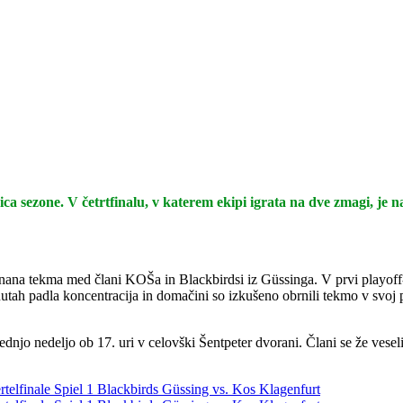
ica sezone. V četrtfinalu, v katerem ekipi igrata na dve zmagi, je 
na tekma med člani KOŠa in Blackbirdsi iz Güssinga. V prvi playoff-te
utah padla koncentracija in domačini so izkušeno obrnili tekmo v svoj p
lednjo nedeljo ob 17. uri v celovški Šentpeter dvorani. Člani se že ve