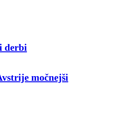
i derbi
vstrije močnejši