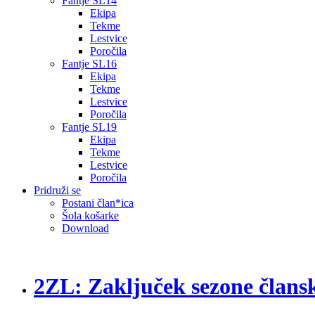
Fantje SL14
Ekipa
Tekme
Lestvice
Poročila
Fantje SL16
Ekipa
Tekme
Lestvice
Poročila
Fantje SL19
Ekipa
Tekme
Lestvice
Poročila
Pridruži se
Postani član*ica
Šola košarke
Download
2ZL: Zaključek sezone člans