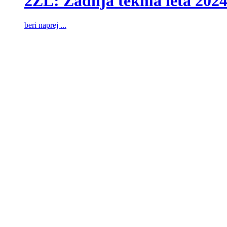
2ZL: Zadnja tekma leta 202
beri naprej ...