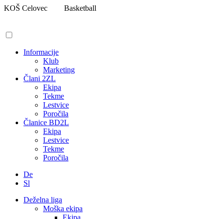
Pojdi
KOŠ Celovec
Basketball
na
vsebino
Informacije
Klub
Marketing
Člani 2ZL
Ekipa
Tekme
Lestvice
Poročila
Članice BD2L
Ekipa
Lestvice
Tekme
Poročila
De
Sl
Deželna liga
Moška ekipa
Ekipa