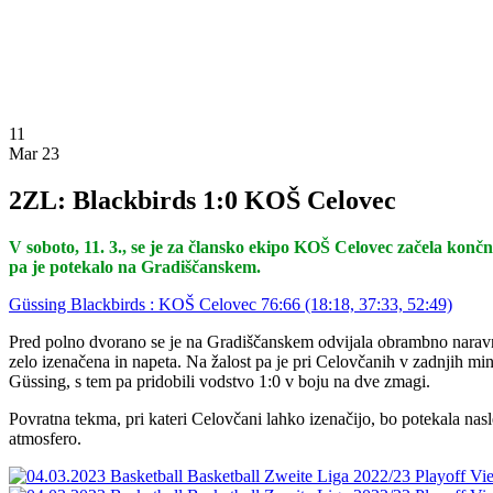
11
Mar 23
2ZL: Blackbirds 1:0 KOŠ Celovec
V soboto, 11. 3., se je za člansko ekipo KOŠ Celovec začela končn
pa je potekalo na Gradiščanskem.
Güssing Blackbirds : KOŠ Celovec 76:66 (18:18, 37:33, 52:49)
Pred polno dvorano se je na Gradiščanskem odvijala obrambno naravna
zelo izenačena in napeta. Na žalost pa je pri Celovčanih v zadnjih min
Güssing, s tem pa pridobili vodstvo 1:0 v boju na dve zmagi.
Povratna tekma, pri kateri Celovčani lahko izenačijo, bo potekala nas
atmosfero.