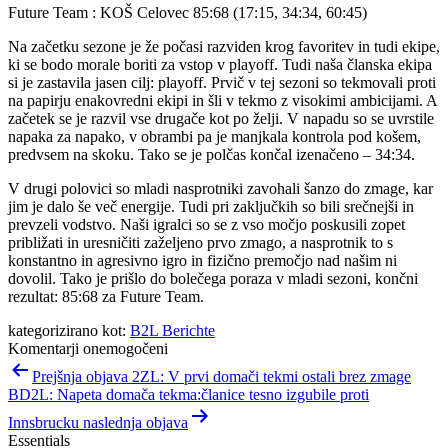
Future Team : KOŠ Celovec 85:68 (17:15, 34:34, 60:45)
Na začetku sezone je že počasi razviden krog favoritev in tudi ekipe,
ki se bodo morale boriti za vstop v playoff. Tudi naša članska ekipa
si je zastavila jasen cilj: playoff. Prvič v tej sezoni so tekmovali proti
na papirju enakovredni ekipi in šli v tekmo z visokimi ambicijami. A
začetek se je razvil vse drugače kot po želji. V napadu so se uvrstile
napaka za napako, v obrambi pa je manjkala kontrola pod košem,
predvsem na skoku. Tako se je polčas končal izenačeno – 34:34.
V drugi polovici so mladi nasprotniki zavohali šanzo do zmage, kar
jim je dalo še več energije. Tudi pri zaključkih so bili srečnejši in
prevzeli vodstvo. Naši igralci so se z vso močjo poskusili zopet
približati in uresničiti zaželjeno prvo zmago, a nasprotnik to s
konstantno in agresivno igro in fizično premočjo nad našim ni
dovolil. Tako je prišlo do bolečega poraza v mladi sezoni, končni
rezultat: 85:68 za Future Team.
kategorizirano kot:
B2L Berichte
Komentarji onemogočeni
Navigacija
Prejšnja objava 2ZL: V prvi domači tekmi ostali brez zmage
prispevka
BD2L: Napeta domača tekma:članice tesno izgubile proti
Innsbrucku naslednja objava
Essentials