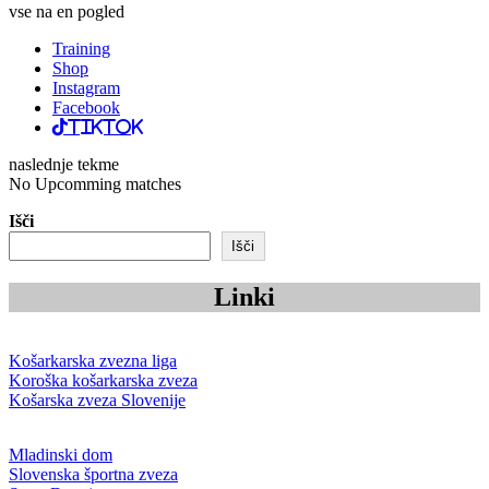
vse na en pogled
Training
Shop
Instagram
Facebook
TikTok
naslednje tekme
No Upcomming matches
Išči
Išči
Linki
Košarkarska zvezna liga
Koroška košarkarska zveza
Košarska zveza Slovenije
Mladinski dom
Slovenska športna zveza