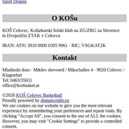
Sport Dogaja
O KOŠu
KOŠ Celovec, Košarkarski šolski klub na ZG/ZRG za Slovence
in Dvojezični ZTAK v Celovcu
IBAN: AT91 3910 0000 0305 9961 · BIC: VSGKAT2K
Kontakt
Mladinski dom · Mikšev drevored / Mikschallee 4 · 9020 Celovec /
Klagenfurt
Tel: 0463/35651
office@kosbasket.at
©2026
KOŠ Celovec Basketball
Proudly powered by
digitalwright.eu
We use cookies on our website to give you the most relevant
experience by remembering your preferences and repeat visits. By
clicking “Accept All”, you consent to the use of ALL the cookies.
However, you may visit "Cookie Settings" to provide a controlled
consent.