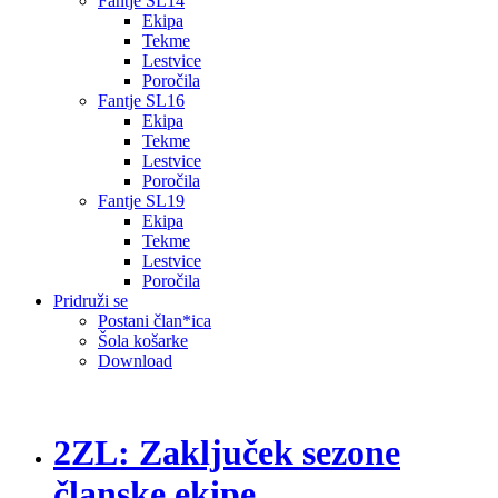
Fantje SL14
Ekipa
Tekme
Lestvice
Poročila
Fantje SL16
Ekipa
Tekme
Lestvice
Poročila
Fantje SL19
Ekipa
Tekme
Lestvice
Poročila
Pridruži se
Postani član*ica
Šola košarke
Download
2ZL: Zaključek sezone
članske ekipe