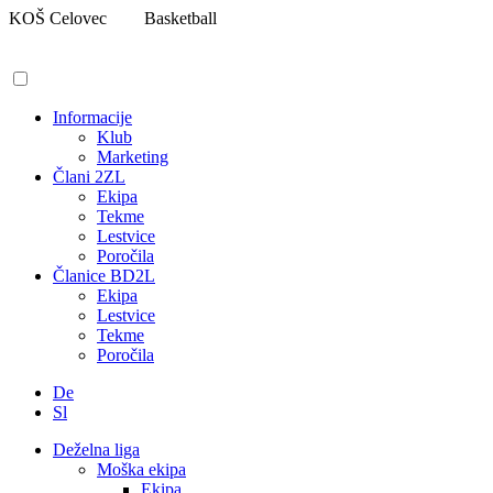
Pojdi
KOŠ Celovec
Basketball
na
vsebino
Informacije
Klub
Marketing
Člani 2ZL
Ekipa
Tekme
Lestvice
Poročila
Članice BD2L
Ekipa
Lestvice
Tekme
Poročila
De
Sl
Deželna liga
Moška ekipa
Ekipa