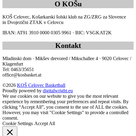
O KOŠu
KOŠ Celovec, Košarkarski šolski klub na ZG/ZRG za Slovence
in Dvojezični ZTAK v Celovcu
IBAN: AT91 3910 0000 0305 9961 · BIC: VSGKAT2K
Kontakt
Mladinski dom · Mikšev drevored / Mikschallee 4 · 9020 Celovec /
Klagenfurt
Tel: 0463/35651
office@kosbasket.at
©2026
KOŠ Celovec Basketball
Proudly powered by
digitalwright.eu
We use cookies on our website to give you the most relevant
experience by remembering your preferences and repeat visits. By
clicking “Accept All”, you consent to the use of ALL the cookies.
However, you may visit "Cookie Settings" to provide a controlled
consent.
Cookie Settings
Accept All