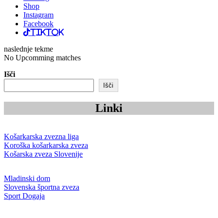
Shop
Instagram
Facebook
TikTok
naslednje tekme
No Upcomming matches
Išči
Išči
Linki
Košarkarska zvezna liga
Koroška košarkarska zveza
Košarska zveza Slovenije
Mladinski dom
Slovenska športna zveza
Sport Dogaja