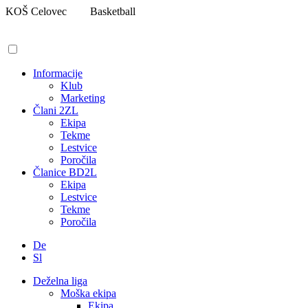
Pojdi
KOŠ Celovec
Basketball
na
vsebino
Informacije
Klub
Marketing
Člani 2ZL
Ekipa
Tekme
Lestvice
Poročila
Članice BD2L
Ekipa
Lestvice
Tekme
Poročila
De
Sl
Deželna liga
Moška ekipa
Ekipa