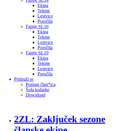
Fantje SL14
Ekipa
Tekme
Lestvice
Poročila
Fantje SL16
Ekipa
Tekme
Lestvice
Poročila
Fantje SL19
Ekipa
Tekme
Lestvice
Poročila
Pridruži se
Postani član*ica
Šola košarke
Download
2ZL: Zaključek sezone
članske ekipe