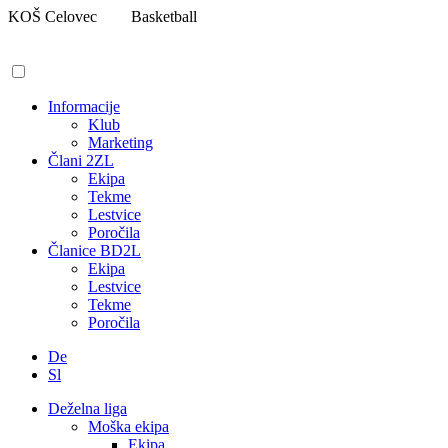
Pojdi
KOŠ Celovec
Basketball
na
vsebino
Informacije
Klub
Marketing
Člani 2ZL
Ekipa
Tekme
Lestvice
Poročila
Članice BD2L
Ekipa
Lestvice
Tekme
Poročila
De
Sl
Deželna liga
Moška ekipa
Ekipa