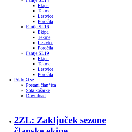
Fantje SL14
Ekipa
Tekme
Lestvice
Poročila
Fantje SL16
Ekipa
Tekme
Lestvice
Poročila
Fantje SL19
Ekipa
Tekme
Lestvice
Poročila
Pridruži se
Postani član*ica
Šola košarke
Download
2ZL: Zaključek sezone
članske ekipe