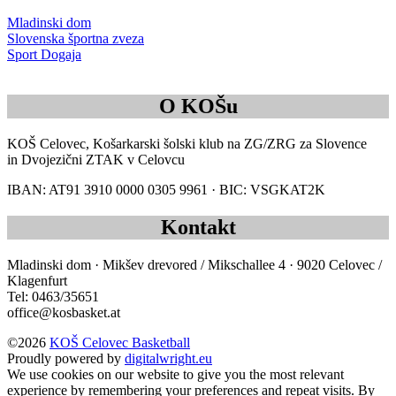
Mladinski dom
Slovenska športna zveza
Sport Dogaja
O KOŠu
KOŠ Celovec, Košarkarski šolski klub na ZG/ZRG za Slovence
in Dvojezični ZTAK v Celovcu
IBAN: AT91 3910 0000 0305 9961 · BIC: VSGKAT2K
Kontakt
Mladinski dom · Mikšev drevored / Mikschallee 4 · 9020 Celovec /
Klagenfurt
Tel: 0463/35651
office@kosbasket.at
©2026
KOŠ Celovec Basketball
Proudly powered by
digitalwright.eu
We use cookies on our website to give you the most relevant
experience by remembering your preferences and repeat visits. By