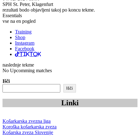
SPH St. Peter, Klagenfurt
rezultati bodo objavljeni takoj po koncu tekme.
Essentials
vse na en pogled
Training
Shop
Instagram
Facebook
TikTok
naslednje tekme
No Upcomming matches
Išči
Išči
Linki
Košarkarska zvezna liga
Koroška košarkarska zveza
Košarska zveza Slovenije