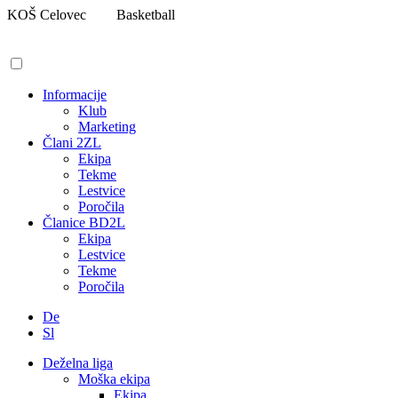
Pojdi
KOŠ Celovec
Basketball
na
vsebino
Informacije
Klub
Marketing
Člani 2ZL
Ekipa
Tekme
Lestvice
Poročila
Članice BD2L
Ekipa
Lestvice
Tekme
Poročila
De
Sl
Deželna liga
Moška ekipa
Ekipa