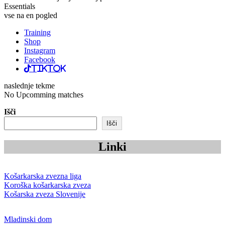
Essentials
vse na en pogled
Training
Shop
Instagram
Facebook
TikTok
naslednje tekme
No Upcomming matches
Išči
Išči
Linki
Košarkarska zvezna liga
Koroška košarkarska zveza
Košarska zveza Slovenije
Mladinski dom