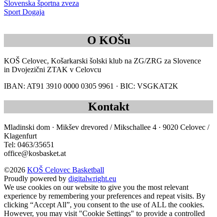
Slovenska športna zveza
Sport Dogaja
O KOŠu
KOŠ Celovec, Košarkarski šolski klub na ZG/ZRG za Slovence
in Dvojezični ZTAK v Celovcu
IBAN: AT91 3910 0000 0305 9961 · BIC: VSGKAT2K
Kontakt
Mladinski dom · Mikšev drevored / Mikschallee 4 · 9020 Celovec /
Klagenfurt
Tel: 0463/35651
office@kosbasket.at
©2026
KOŠ Celovec Basketball
Proudly powered by
digitalwright.eu
We use cookies on our website to give you the most relevant
experience by remembering your preferences and repeat visits. By
clicking “Accept All”, you consent to the use of ALL the cookies.
However, you may visit "Cookie Settings" to provide a controlled