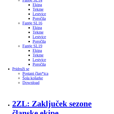
Fantje SL14
Ekipa
Tekme
Lestvice
Poročila
Fantje SL16
Ekipa
Tekme
Lestvice
Poročila
Fantje SL19
Ekipa
Tekme
Lestvice
Poročila
Pridruži se
Postani član*ica
Šola košarke
Download
2ZL: Zaključek sezone
članske ekipe