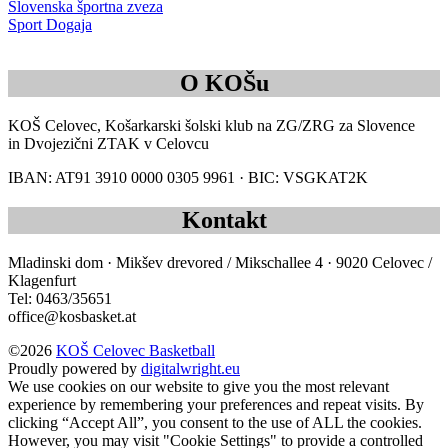
Slovenska športna zveza
Sport Dogaja
O KOŠu
KOŠ Celovec, Košarkarski šolski klub na ZG/ZRG za Slovence
in Dvojezični ZTAK v Celovcu
IBAN: AT91 3910 0000 0305 9961 · BIC: VSGKAT2K
Kontakt
Mladinski dom · Mikšev drevored / Mikschallee 4 · 9020 Celovec /
Klagenfurt
Tel: 0463/35651
office@kosbasket.at
©2026
KOŠ Celovec Basketball
Proudly powered by
digitalwright.eu
We use cookies on our website to give you the most relevant
experience by remembering your preferences and repeat visits. By
clicking “Accept All”, you consent to the use of ALL the cookies.
However, you may visit "Cookie Settings" to provide a controlled