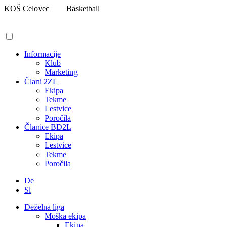
Pojdi
KOŠ Celovec
Basketball
na
vsebino
Informacije
Klub
Marketing
Člani 2ZL
Ekipa
Tekme
Lestvice
Poročila
Članice BD2L
Ekipa
Lestvice
Tekme
Poročila
De
Sl
Deželna liga
Moška ekipa
Ekipa