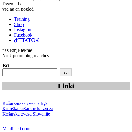
Essentials
vse na en pogled
Training
Shop
Instagram
Facebook
TikTok
naslednje tekme
No Upcomming matches
Išči
Išči
Linki
Košarkarska zvezna liga
Koroška košarkarska zveza
Košarska zveza Slovenije
Mladinski dom