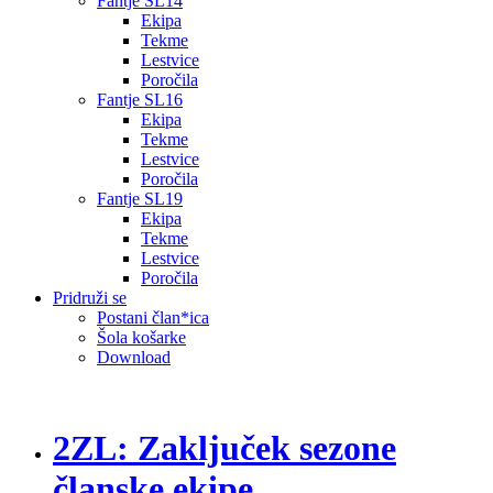
Fantje SL14
Ekipa
Tekme
Lestvice
Poročila
Fantje SL16
Ekipa
Tekme
Lestvice
Poročila
Fantje SL19
Ekipa
Tekme
Lestvice
Poročila
Pridruži se
Postani član*ica
Šola košarke
Download
2ZL: Zaključek sezone
članske ekipe