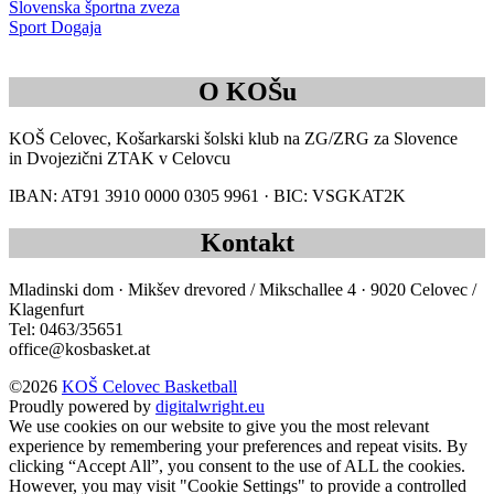
Slovenska športna zveza
Sport Dogaja
O KOŠu
KOŠ Celovec, Košarkarski šolski klub na ZG/ZRG za Slovence
in Dvojezični ZTAK v Celovcu
IBAN: AT91 3910 0000 0305 9961 · BIC: VSGKAT2K
Kontakt
Mladinski dom · Mikšev drevored / Mikschallee 4 · 9020 Celovec /
Klagenfurt
Tel: 0463/35651
office@kosbasket.at
©2026
KOŠ Celovec Basketball
Proudly powered by
digitalwright.eu
We use cookies on our website to give you the most relevant
experience by remembering your preferences and repeat visits. By
clicking “Accept All”, you consent to the use of ALL the cookies.
However, you may visit "Cookie Settings" to provide a controlled