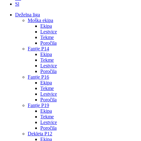
Sl
Deželna liga
Moška ekipa
Ekipa
Lestvice
Tekme
Poročila
Fantje P14
Ekipa
Tekme
Lestvice
Poročila
Fantje P16
Ekipa
Tekme
Lestvice
Poročila
Fantje P19
Ekipa
Tekme
Lestvice
Poročila
Dekleta P12
Ekipa