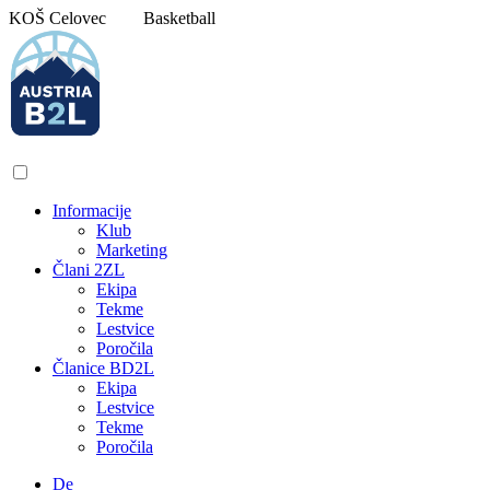
Pojdi
KOŠ Celovec
Basketball
na
vsebino
Informacije
Klub
Marketing
Člani 2ZL
Ekipa
Tekme
Lestvice
Poročila
Članice BD2L
Ekipa
Lestvice
Tekme
Poročila
De