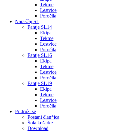
Tekme
Lestvice
Poročila
Naraščaj SL
Fantje SL14
Ekipa
Tekme
Lestvice
Poročila
Fantje SL16
Ekipa
Tekme
Lestvice
Poročila
Fantje SL19
Ekipa
Tekme
Lestvice
Poročila
Pridruži se
Postani član*ica
Šola košarke
Download