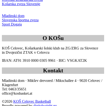
Košarska zveza Slovenije
Mladinski dom
Slovenska športna zveza
Sport Dogaja
O KOŠu
KOŠ Celovec, Košarkarski šolski klub na ZG/ZRG za Slovence
in Dvojezični ZTAK v Celovcu
IBAN: AT91 3910 0000 0305 9961 · BIC: VSGKAT2K
Kontakt
Mladinski dom · Mikšev drevored / Mikschallee 4 · 9020 Celovec /
Klagenfurt
Tel: 0463/35651
office@kosbasket.at
©2026
KOŠ Celovec Basketball
Proudly powered by
digitalwright.eu