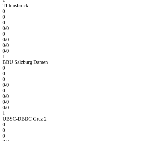
TI Innsbruck
0
0
0
0/0
0
0/0
0/0
0/0
1
BBU Salzburg Damen
0
0
0
0/0
0
0/0
0/0
0/0
1
UBSC-DBBC Graz 2
0
0
0