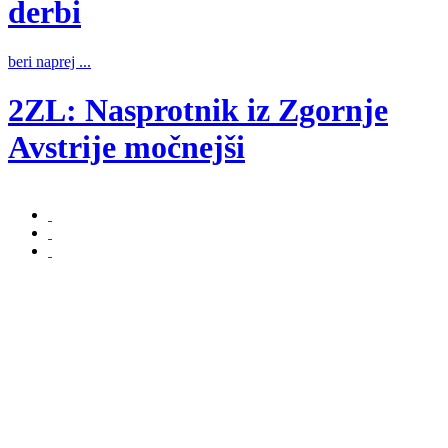
derbi
b
beri naprej ...
2ZL: Nasprotnik iz Zgornje
b
Avstrije močnejši
beri naprej ...