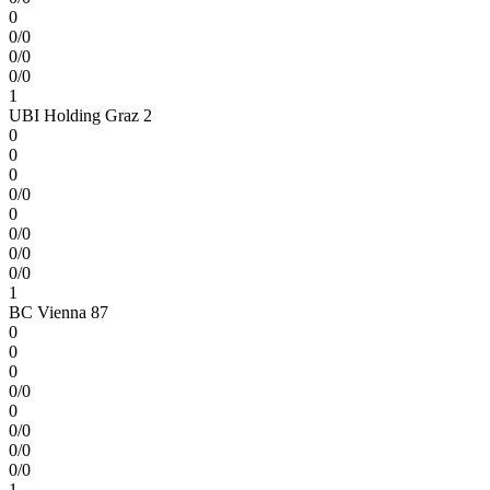
0
0/0
0/0
0/0
1
UBI Holding Graz 2
0
0
0
0/0
0
0/0
0/0
0/0
1
BC Vienna 87
0
0
0
0/0
0
0/0
0/0
0/0
1