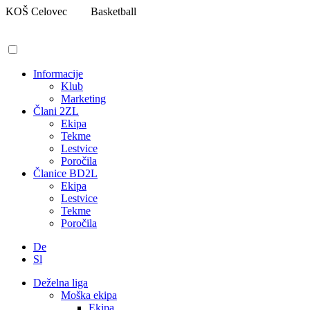
Pojdi
KOŠ Celovec
Basketball
na
vsebino
Informacije
Klub
Marketing
Člani 2ZL
Ekipa
Tekme
Lestvice
Poročila
Članice BD2L
Ekipa
Lestvice
Tekme
Poročila
De
Sl
Deželna liga
Moška ekipa
Ekipa