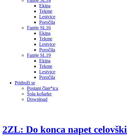
Fantje SL14
Ekipa
Tekme
Lestvice
Poročila
Fantje SL16
Ekipa
Tekme
Lestvice
Poročila
Fantje SL19
Ekipa
Tekme
Lestvice
Poročila
Pridruži se
Postani član*ica
Šola košarke
Download
2ZL: Do konca napet celovški