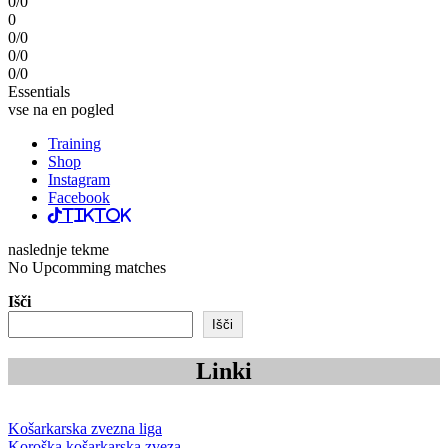
0/0
0
0/0
0/0
0/0
Essentials
vse na en pogled
Training
Shop
Instagram
Facebook
TikTok
naslednje tekme
No Upcomming matches
Išči
Išči
Linki
Košarkarska zvezna liga
Koroška košarkarska zveza