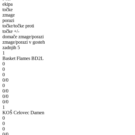
ekipa
točke
zmage
porazi
točke/točke proti
točke +/-
domače zmage/porazi
zmage/porazi v gosteh
zadnjih 5
1
Basket Flames BD2L
0
0
0
0/0
0
0/0
0/0
0/0
1
KOŠ Celovec Damen
0
0
0
0/0