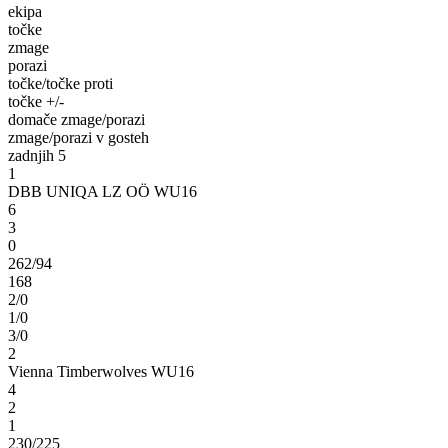
ekipa
točke
zmage
porazi
točke/točke proti
točke +/-
domače zmage/porazi
zmage/porazi v gosteh
zadnjih 5
1
DBB UNIQA LZ OÖ WU16
6
3
0
262/94
168
2/0
1/0
3/0
2
Vienna Timberwolves WU16
4
2
1
230/225