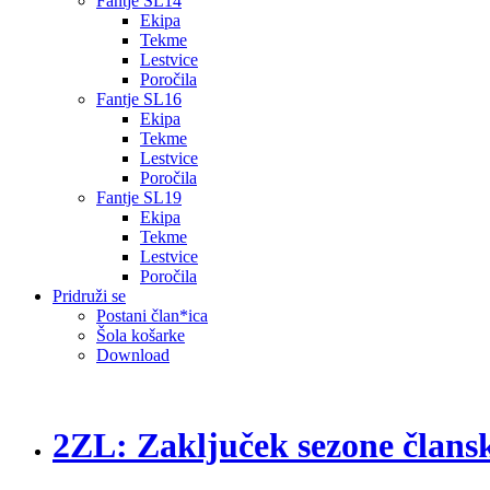
Fantje SL14
Ekipa
Tekme
Lestvice
Poročila
Fantje SL16
Ekipa
Tekme
Lestvice
Poročila
Fantje SL19
Ekipa
Tekme
Lestvice
Poročila
Pridruži se
Postani član*ica
Šola košarke
Download
2ZL: Zaključek sezone člans