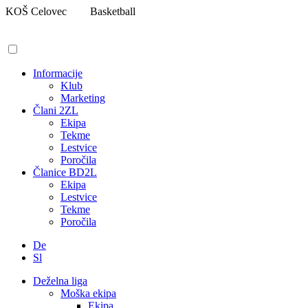
Pojdi
KOŠ Celovec
Basketball
na
vsebino
Informacije
Klub
Marketing
Člani 2ZL
Ekipa
Tekme
Lestvice
Poročila
Članice BD2L
Ekipa
Lestvice
Tekme
Poročila
De
Sl
Deželna liga
Moška ekipa
Ekipa