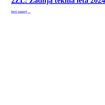
2ZL: Zadnja tekma leta 202
beri naprej ...