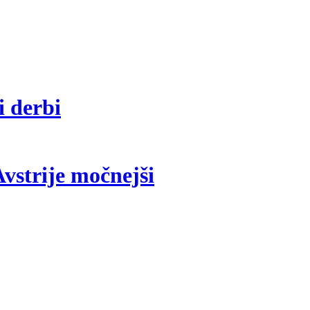
i derbi
vstrije močnejši