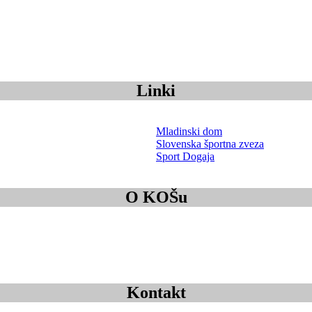
Linki
Mladinski dom
Slovenska športna zveza
Sport Dogaja
O KOŠu
Kontakt