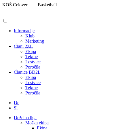
Pojdi
KOŠ Celovec
Basketball
na
vsebino
Informacije
Klub
Marketing
Člani 2ZL
Ekipa
Tekme
Lestvice
Poročila
Članice BD2L
Ekipa
Lestvice
Tekme
Poročila
De
Sl
Deželna liga
Moška ekipa
Ekipa