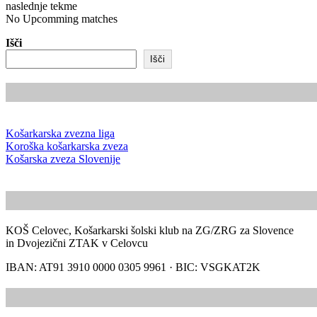
naslednje tekme
No Upcomming matches
Išči
Išči
Košarkarska zvezna liga
Koroška košarkarska zveza
Košarska zveza Slovenije
KOŠ Celovec, Košarkarski šolski klub na ZG/ZRG za Slovence
in Dvojezični ZTAK v Celovcu
IBAN: AT91 3910 0000 0305 9961 · BIC: VSGKAT2K