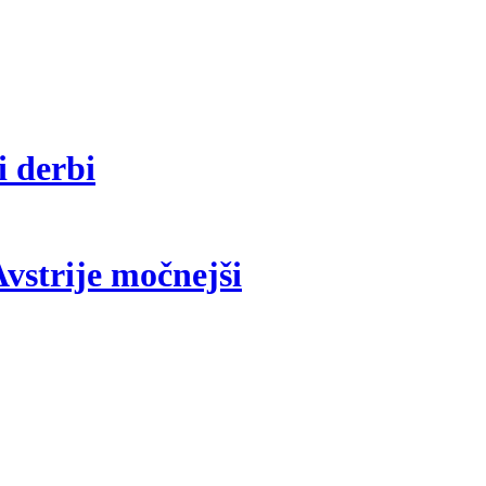
i derbi
vstrije močnejši