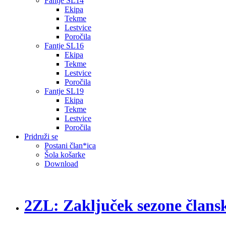
Fantje SL14
Ekipa
Tekme
Lestvice
Poročila
Fantje SL16
Ekipa
Tekme
Lestvice
Poročila
Fantje SL19
Ekipa
Tekme
Lestvice
Poročila
Pridruži se
Postani član*ica
Šola košarke
Download
2ZL: Zaključek sezone člans