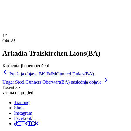
17
Okt 23
Arkadia Traiskirchen Lions(BA)
Komentarji onemogočeni
Navigacija
Prejšnja objava BK IMMOunited Dukes(BA)
prispevka
Unger Steel Gunners Oberwart(BA) naslednja objava
Essentials
vse na en pogled
Training
Shop
Instagram
Facebook
TikTok