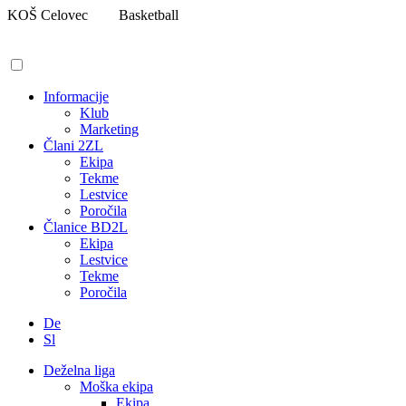
Pojdi
KOŠ Celovec
Basketball
na
vsebino
Informacije
Klub
Marketing
Člani 2ZL
Ekipa
Tekme
Lestvice
Poročila
Članice BD2L
Ekipa
Lestvice
Tekme
Poročila
De
Sl
Deželna liga
Moška ekipa
Ekipa