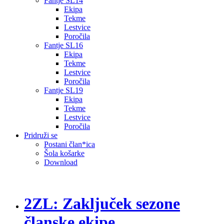
Fantje SL14
Ekipa
Tekme
Lestvice
Poročila
Fantje SL16
Ekipa
Tekme
Lestvice
Poročila
Fantje SL19
Ekipa
Tekme
Lestvice
Poročila
Pridruži se
Postani član*ica
Šola košarke
Download
2ZL: Zaključek sezone
članske ekipe