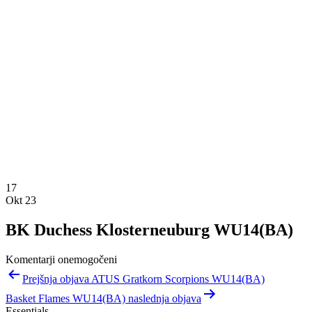
17
Okt 23
BK Duchess Klosterneuburg WU14(BA)
Komentarji onemogočeni
Navigacija
Prejšnja objava ATUS Gratkorn Scorpions WU14(BA)
prispevka
Basket Flames WU14(BA) naslednja objava
Essentials