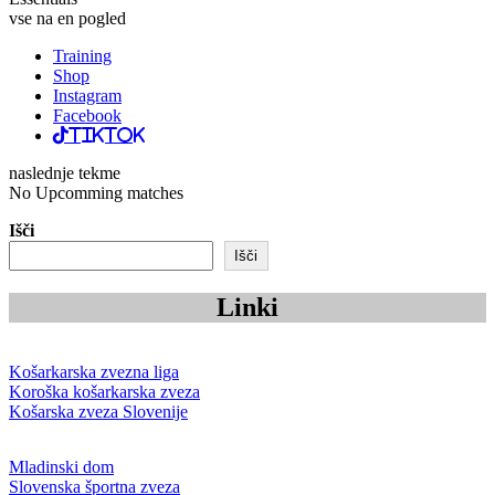
vse na en pogled
Training
Shop
Instagram
Facebook
TikTok
naslednje tekme
No Upcomming matches
Išči
Išči
Linki
Košarkarska zvezna liga
Koroška košarkarska zveza
Košarska zveza Slovenije
Mladinski dom
Slovenska športna zveza