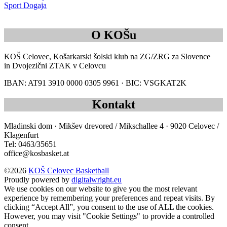
Sport Dogaja
O KOŠu
KOŠ Celovec, Košarkarski šolski klub na ZG/ZRG za Slovence
in Dvojezični ZTAK v Celovcu
IBAN: AT91 3910 0000 0305 9961 · BIC: VSGKAT2K
Kontakt
Mladinski dom · Mikšev drevored / Mikschallee 4 · 9020 Celovec /
Klagenfurt
Tel: 0463/35651
office@kosbasket.at
©2026
KOŠ Celovec Basketball
Proudly powered by
digitalwright.eu
We use cookies on our website to give you the most relevant
experience by remembering your preferences and repeat visits. By
clicking “Accept All”, you consent to the use of ALL the cookies.
However, you may visit "Cookie Settings" to provide a controlled
consent.