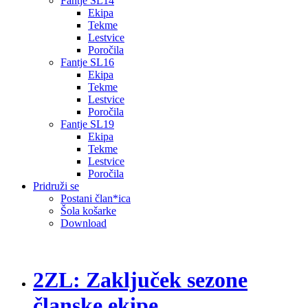
Fantje SL14
Ekipa
Tekme
Lestvice
Poročila
Fantje SL16
Ekipa
Tekme
Lestvice
Poročila
Fantje SL19
Ekipa
Tekme
Lestvice
Poročila
Pridruži se
Postani član*ica
Šola košarke
Download
2ZL: Zaključek sezone
članske ekipe