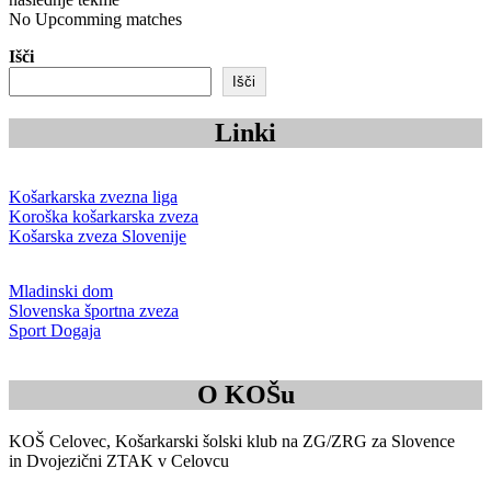
No Upcomming matches
Išči
Išči
Linki
Košarkarska zvezna liga
Koroška košarkarska zveza
Košarska zveza Slovenije
Mladinski dom
Slovenska športna zveza
Sport Dogaja
O KOŠu
KOŠ Celovec, Košarkarski šolski klub na ZG/ZRG za Slovence
in Dvojezični ZTAK v Celovcu