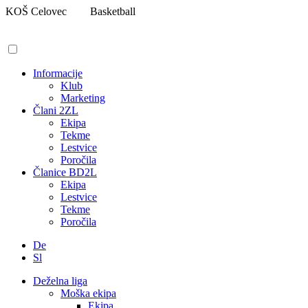
Pojdi
KOŠ Celovec
Basketball
na
vsebino
Informacije
Klub
Marketing
Člani 2ZL
Ekipa
Tekme
Lestvice
Poročila
Članice BD2L
Ekipa
Lestvice
Tekme
Poročila
De
Sl
Deželna liga
Moška ekipa
Ekipa