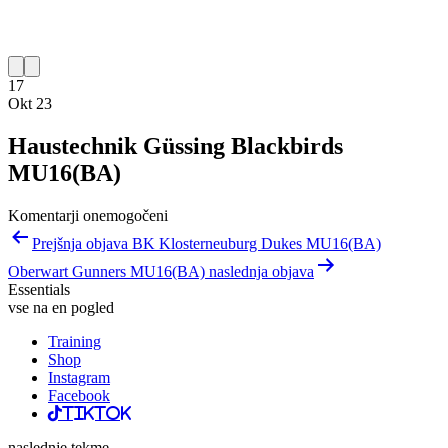
17
Okt 23
Haustechnik Güssing Blackbirds
MU16(BA)
Komentarji onemogočeni
Navigacija
Prejšnja objava BK Klosterneuburg Dukes MU16(BA)
prispevka
Oberwart Gunners MU16(BA) naslednja objava
Essentials
vse na en pogled
Training
Shop
Instagram
Facebook
TikTok
naslednje tekme