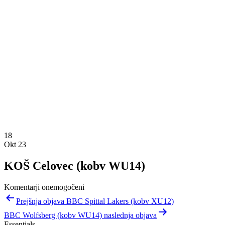
18
Okt 23
KOŠ Celovec (kobv WU14)
Komentarji onemogočeni
Navigacija
Prejšnja objava BBC Spittal Lakers (kobv XU12)
prispevka
BBC Wolfsberg (kobv WU14) naslednja objava
Essentials