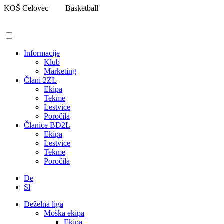
Pojdi
KOŠ Celovec
Basketball
na
vsebino
Informacije
Klub
Marketing
Člani 2ZL
Ekipa
Tekme
Lestvice
Poročila
Članice BD2L
Ekipa
Lestvice
Tekme
Poročila
De
Sl
Deželna liga
Moška ekipa
Ekipa