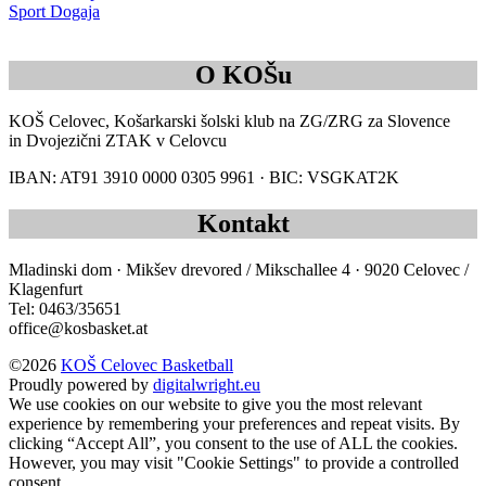
Sport Dogaja
O KOŠu
KOŠ Celovec, Košarkarski šolski klub na ZG/ZRG za Slovence
in Dvojezični ZTAK v Celovcu
IBAN: AT91 3910 0000 0305 9961 · BIC: VSGKAT2K
Kontakt
Mladinski dom · Mikšev drevored / Mikschallee 4 · 9020 Celovec /
Klagenfurt
Tel: 0463/35651
office@kosbasket.at
©2026
KOŠ Celovec Basketball
Proudly powered by
digitalwright.eu
We use cookies on our website to give you the most relevant
experience by remembering your preferences and repeat visits. By
clicking “Accept All”, you consent to the use of ALL the cookies.
However, you may visit "Cookie Settings" to provide a controlled
consent.