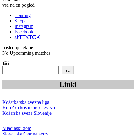
vse na en pogled
Training
Shop
Instagram
Facebook
TikTok
naslednje tekme
No Upcomming matches
Išči
Išči
Linki
Košarkarska zvezna liga
Koroška košarkarska zveza
Košarska zveza Slovenije
Mladinski dom
Slovenska športna zveza