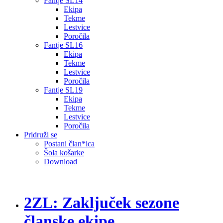
Fantje SL14
Ekipa
Tekme
Lestvice
Poročila
Fantje SL16
Ekipa
Tekme
Lestvice
Poročila
Fantje SL19
Ekipa
Tekme
Lestvice
Poročila
Pridruži se
Postani član*ica
Šola košarke
Download
2ZL: Zaključek sezone
članske ekipe