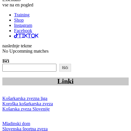
vse na en pogled
Training
Shop
Instagram
Facebook
TikTok
naslednje tekme
No Upcomming matches
Išči
Išči
Linki
Košarkarska zvezna liga
Koroška košarkarska zveza
Košarska zveza Slovenije
Mladinski dom
Slovenska športna zveza