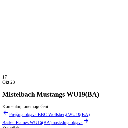
17
Okt 23
Mistelbach Mustangs WU19(BA)
Komentarji onemogočeni
Navigacija
Prejšnja objava BBC Wolfsberg WU19(BA)
prispevka
Basket Flames WU16(BA) naslednja objava
Essentials