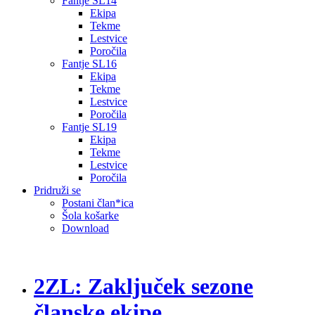
Fantje SL14
Ekipa
Tekme
Lestvice
Poročila
Fantje SL16
Ekipa
Tekme
Lestvice
Poročila
Fantje SL19
Ekipa
Tekme
Lestvice
Poročila
Pridruži se
Postani član*ica
Šola košarke
Download
2ZL: Zaključek sezone
članske ekipe