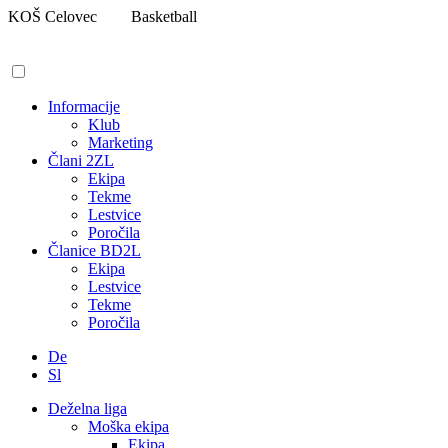
Pojdi
KOŠ Celovec
Basketball
na
vsebino
Informacije
Klub
Marketing
Člani 2ZL
Ekipa
Tekme
Lestvice
Poročila
Članice BD2L
Ekipa
Lestvice
Tekme
Poročila
De
Sl
Deželna liga
Moška ekipa
Ekipa