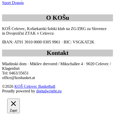
Sport Dogaja
O KOŠu
KOŠ Celovec, Košarkarski šolski klub na ZG/ZRG za Slovence
in Dvojezični ZTAK v Celovcu
IBAN: AT91 3910 0000 0305 9961 · BIC: VSGKAT2K
Kontakt
Mladinski dom · Mikšev drevored / Mikschallee 4 · 9020 Celovec /
Klagenfurt
Tel: 0463/35651
office@kosbasket.at
©2026
KOŠ Celovec Basketball
Proudly powered by
digitalwright.eu
Zapri