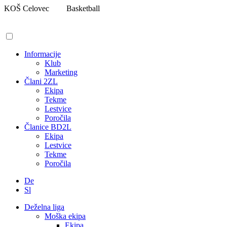
Pojdi
KOŠ Celovec
Basketball
na
vsebino
Informacije
Klub
Marketing
Člani 2ZL
Ekipa
Tekme
Lestvice
Poročila
Članice BD2L
Ekipa
Lestvice
Tekme
Poročila
De
Sl
Deželna liga
Moška ekipa
Ekipa