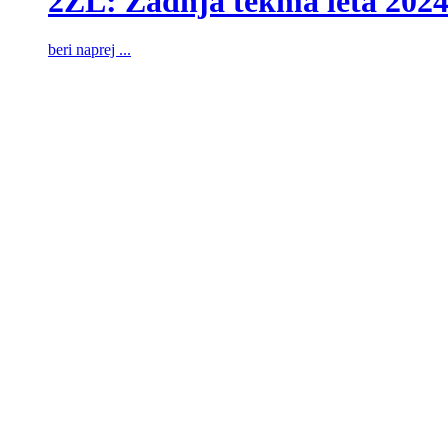
2ZL: Zadnja tekma leta 202
beri naprej ...