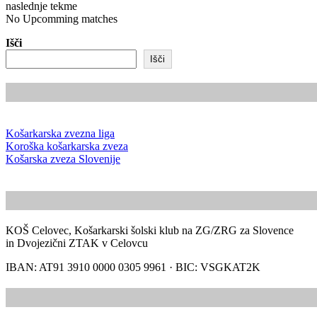
naslednje tekme
No Upcomming matches
Išči
Išči
Košarkarska zvezna liga
Koroška košarkarska zveza
Košarska zveza Slovenije
KOŠ Celovec, Košarkarski šolski klub na ZG/ZRG za Slovence
in Dvojezični ZTAK v Celovcu
IBAN: AT91 3910 0000 0305 9961 · BIC: VSGKAT2K