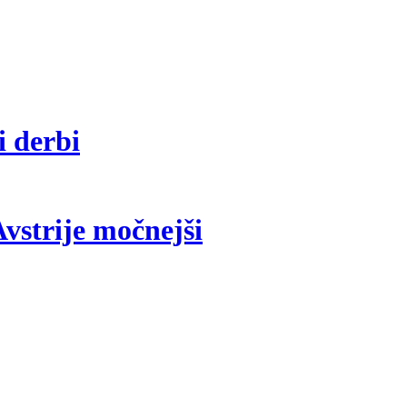
i derbi
vstrije močnejši