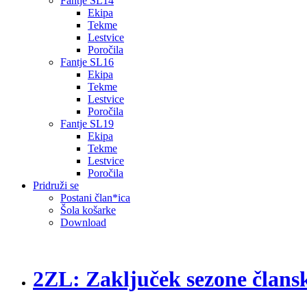
Fantje SL14
Ekipa
Tekme
Lestvice
Poročila
Fantje SL16
Ekipa
Tekme
Lestvice
Poročila
Fantje SL19
Ekipa
Tekme
Lestvice
Poročila
Pridruži se
Postani član*ica
Šola košarke
Download
2ZL: Zaključek sezone člans