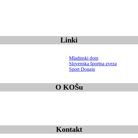
Linki
Mladinski dom
Slovenska športna zveza
Sport Dogaja
O KOŠu
Kontakt