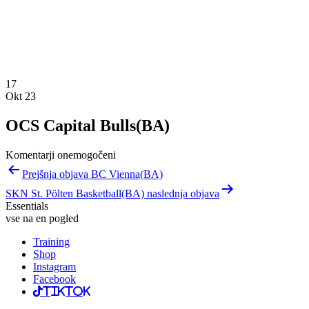
17
Okt 23
OCS Capital Bulls(BA)
Komentarji onemogočeni
Navigacija
Prejšnja objava BC Vienna(BA)
prispevka
SKN St. Pölten Basketball(BA) naslednja objava
Essentials
vse na en pogled
Training
Shop
Instagram
Facebook
TikTok