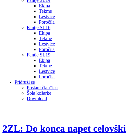
Fantje SL14
Ekipa
Tekme
Lestvice
Poročila
Fantje SL16
Ekipa
Tekme
Lestvice
Poročila
Fantje SL19
Ekipa
Tekme
Lestvice
Poročila
Pridruži se
Postani član*ica
Šola košarke
Download
2ZL: Do konca napet celovški