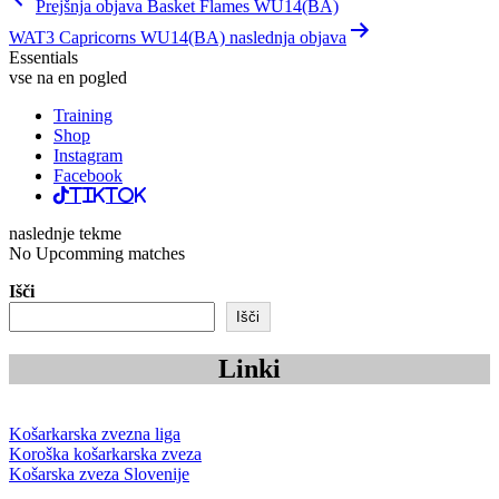
Prejšnja objava Basket Flames WU14(BA)
prispevka
WAT3 Capricorns WU14(BA) naslednja objava
Essentials
vse na en pogled
Training
Shop
Instagram
Facebook
TikTok
naslednje tekme
No Upcomming matches
Išči
Išči
Linki
Košarkarska zvezna liga
Koroška košarkarska zveza
Košarska zveza Slovenije