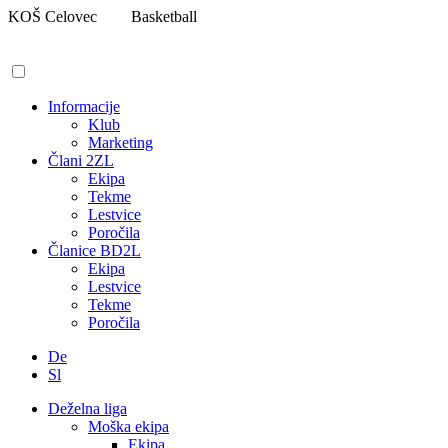
Pojdi
KOŠ Celovec
Basketball
na
vsebino
Informacije
Klub
Marketing
Člani 2ZL
Ekipa
Tekme
Lestvice
Poročila
Članice BD2L
Ekipa
Lestvice
Tekme
Poročila
De
Sl
Deželna liga
Moška ekipa
Ekipa