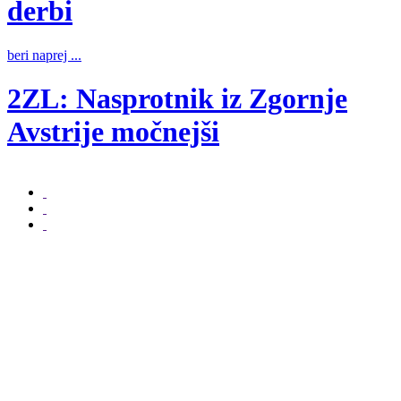
derbi
b
beri naprej ...
2ZL: Nasprotnik iz Zgornje
b
Avstrije močnejši
beri naprej ...