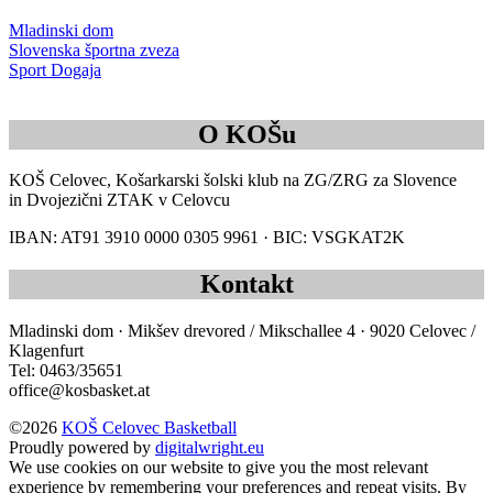
Mladinski dom
Slovenska športna zveza
Sport Dogaja
O KOŠu
KOŠ Celovec, Košarkarski šolski klub na ZG/ZRG za Slovence
in Dvojezični ZTAK v Celovcu
IBAN: AT91 3910 0000 0305 9961 · BIC: VSGKAT2K
Kontakt
Mladinski dom · Mikšev drevored / Mikschallee 4 · 9020 Celovec /
Klagenfurt
Tel: 0463/35651
office@kosbasket.at
©2026
KOŠ Celovec Basketball
Proudly powered by
digitalwright.eu
We use cookies on our website to give you the most relevant
experience by remembering your preferences and repeat visits. By