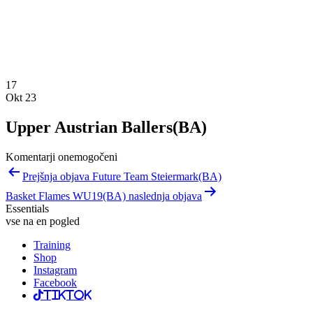
17
Okt 23
Upper Austrian Ballers(BA)
Komentarji onemogočeni
Navigacija
Prejšnja objava Future Team Steiermark(BA)
prispevka
Basket Flames WU19(BA) naslednja objava
Essentials
vse na en pogled
Training
Shop
Instagram
Facebook
TikTok