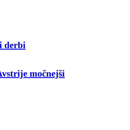
i derbi
vstrije močnejši