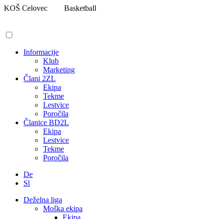
Pojdi
KOŠ Celovec
Basketball
na
vsebino
Informacije
Klub
Marketing
Člani 2ZL
Ekipa
Tekme
Lestvice
Poročila
Članice BD2L
Ekipa
Lestvice
Tekme
Poročila
De
Sl
Deželna liga
Moška ekipa
Ekipa