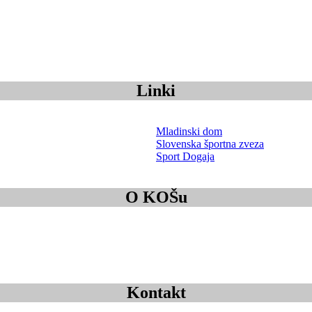
Linki
Mladinski dom
Slovenska športna zveza
Sport Dogaja
O KOŠu
Kontakt