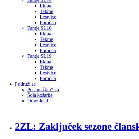
Fantje SL14
Ekipa
Tekme
Lestvice
Poročila
Fantje SL16
Ekipa
Tekme
Lestvice
Poročila
Fantje SL19
Ekipa
Tekme
Lestvice
Poročila
Pridruži se
Postani član*ica
Šola košarke
Download
2ZL: Zaključek sezone člans