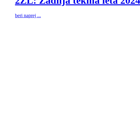
2ZL: Zadnja tekma leta 202
beri naprej ...