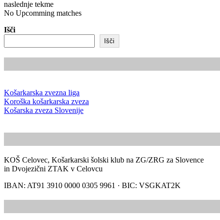
naslednje tekme
No Upcomming matches
Išči
Išči
Košarkarska zvezna liga
Koroška košarkarska zveza
Košarska zveza Slovenije
KOŠ Celovec, Košarkarski šolski klub na ZG/ZRG za Slovence
in Dvojezični ZTAK v Celovcu
IBAN: AT91 3910 0000 0305 9961 · BIC: VSGKAT2K