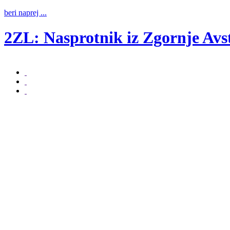
beri naprej ...
2ZL: Nasprotnik iz Zgornje Avst
beri naprej ...