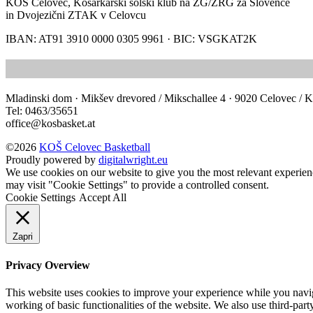
KOŠ Celovec, Košarkarski šolski klub na ZG/ZRG za Slovence
in Dvojezični ZTAK v Celovcu
IBAN: AT91 3910 0000 0305 9961 · BIC: VSGKAT2K
Mladinski dom · Mikšev drevored / Mikschallee 4 · 9020 Celovec / K
Tel: 0463/35651
office@kosbasket.at
©2026
KOŠ Celovec Basketball
Proudly powered by
digitalwright.eu
We use cookies on our website to give you the most relevant experien
may visit "Cookie Settings" to provide a controlled consent.
Cookie Settings
Accept All
Zapri
Privacy Overview
This website uses cookies to improve your experience while you navigat
working of basic functionalities of the website. We also use third-pa