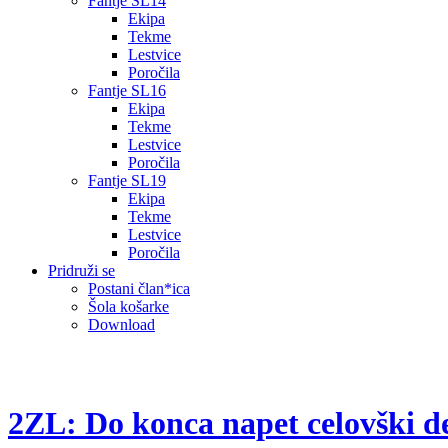
Fantje SL14
Ekipa
Tekme
Lestvice
Poročila
Fantje SL16
Ekipa
Tekme
Lestvice
Poročila
Fantje SL19
Ekipa
Tekme
Lestvice
Poročila
Pridruži se
Postani član*ica
Šola košarke
Download
2ZL: Do konca napet celovški d