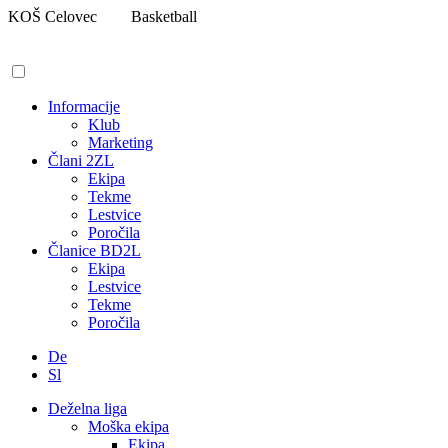
Pojdi
KOŠ Celovec
Basketball
na
vsebino
Informacije
Klub
Marketing
Člani 2ZL
Ekipa
Tekme
Lestvice
Poročila
Članice BD2L
Ekipa
Lestvice
Tekme
Poročila
De
Sl
Deželna liga
Moška ekipa
Ekipa