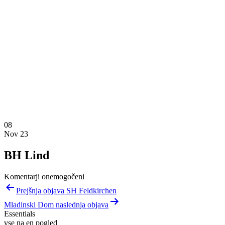
08
Nov 23
BH Lind
Komentarji onemogočeni
Navigacija
Prejšnja objava SH Feldkirchen
prispevka
Mladinski Dom naslednja objava
Essentials
vse na en pogled