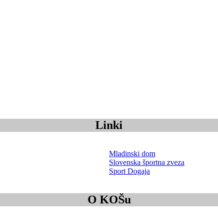
Linki
Mladinski dom
Slovenska športna zveza
Sport Dogaja
O KOŠu