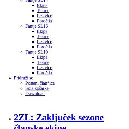
Fantje SL14
Ekipa
Tekme
Lestvice
Poročila
Fantje SL16
Ekipa
Tekme
Lestvice
Poročila
Fantje SL19
Ekipa
Tekme
Lestvice
Poročila
Pridruži se
Postani član*ica
Šola košarke
Download
2ZL: Zaključek sezone
članske ekipe