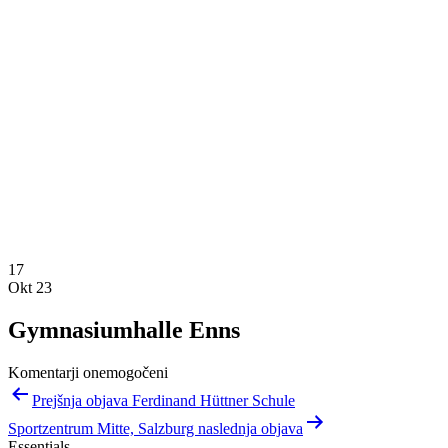
17
Okt 23
Gymnasiumhalle Enns
Komentarji onemogočeni
Navigacija
Prejšnja objava Ferdinand Hüttner Schule
prispevka
Sportzentrum Mitte, Salzburg naslednja objava
Essentials