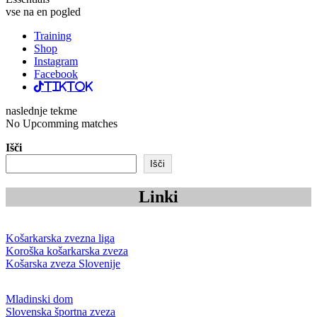
vse na en pogled
Training
Shop
Instagram
Facebook
TikTok
naslednje tekme
No Upcomming matches
Išči
Išči
Linki
Košarkarska zvezna liga
Koroška košarkarska zveza
Košarska zveza Slovenije
Mladinski dom
Slovenska športna zveza