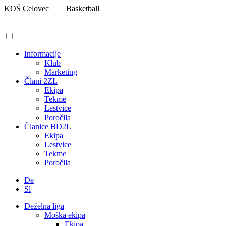
Pojdi
KOŠ Celovec
Basketball
na
vsebino
Informacije
Klub
Marketing
Člani 2ZL
Ekipa
Tekme
Lestvice
Poročila
Članice BD2L
Ekipa
Lestvice
Tekme
Poročila
De
Sl
Deželna liga
Moška ekipa
Ekipa