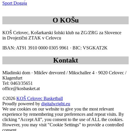
Sport Dogaja
O KOŠu
KOŠ Celovec, Košarkarski šolski klub na ZG/ZRG za Slovence
in Dvojezični ZTAK v Celovcu
IBAN: AT91 3910 0000 0305 9961 · BIC: VSGKAT2K
Kontakt
Mladinski dom · Mikšev drevored / Mikschallee 4 · 9020 Celovec /
Klagenfurt
Tel: 0463/35651
office@kosbasket.at
©2026
KOŠ Celovec Basketball
Proudly powered by
digitalwright.eu
We use cookies on our website to give you the most relevant
experience by remembering your preferences and repeat visits. By
clicking “Accept All”, you consent to the use of ALL the cookies.
However, you may visit "Cookie Settings" to provide a controlled
consent.