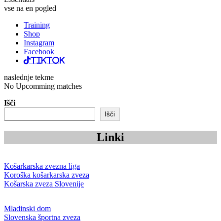
vse na en pogled
Training
Shop
Instagram
Facebook
TikTok
naslednje tekme
No Upcomming matches
Išči
Išči
Linki
Košarkarska zvezna liga
Koroška košarkarska zveza
Košarska zveza Slovenije
Mladinski dom
Slovenska športna zveza