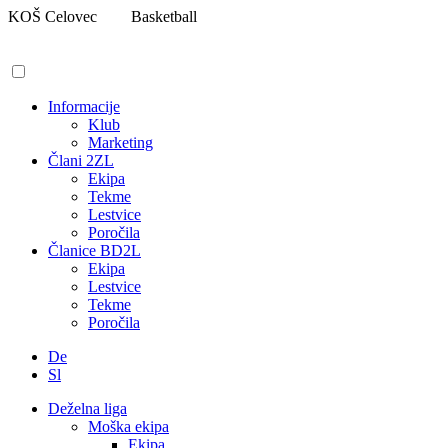
Pojdi
KOŠ Celovec
Basketball
na
vsebino
Informacije
Klub
Marketing
Člani 2ZL
Ekipa
Tekme
Lestvice
Poročila
Članice BD2L
Ekipa
Lestvice
Tekme
Poročila
De
Sl
Deželna liga
Moška ekipa
Ekipa