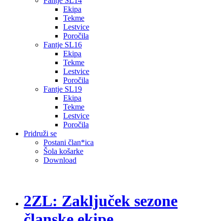
Fantje SL14
Ekipa
Tekme
Lestvice
Poročila
Fantje SL16
Ekipa
Tekme
Lestvice
Poročila
Fantje SL19
Ekipa
Tekme
Lestvice
Poročila
Pridruži se
Postani član*ica
Šola košarke
Download
2ZL: Zaključek sezone
članske ekipe