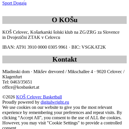
Sport Dogaja
O KOŠu
KOŠ Celovec, Košarkarski šolski klub na ZG/ZRG za Slovence
in Dvojezični ZTAK v Celovcu
IBAN: AT91 3910 0000 0305 9961 · BIC: VSGKAT2K
Kontakt
Mladinski dom · Mikšev drevored / Mikschallee 4 · 9020 Celovec /
Klagenfurt
Tel: 0463/35651
office@kosbasket.at
©2026
KOŠ Celovec Basketball
Proudly powered by
digitalwright.eu
We use cookies on our website to give you the most relevant
experience by remembering your preferences and repeat visits. By
clicking “Accept All”, you consent to the use of ALL the cookies.
However, you may visit "Cookie Settings" to provide a controlled
consent.