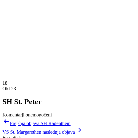
18
Okt 23
SH St. Peter
Komentarji onemogočeni
Navigacija
Prejšnja objava SH Radenthein
prispevka
VS St. Margarethen naslednja objava
Essentials