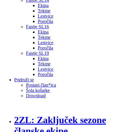
Fantje SL14
Ekipa
Tekme
Lestvice
Poročila
Fantje SL16
Ekipa
Tekme
Lestvice
Poročila
Fantje SL19
Ekipa
Tekme
Lestvice
Poročila
Pridruži se
Postani član*ica
Šola košarke
Download
2ZL: Zaključek sezone
članske ekipe