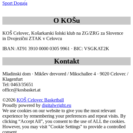
Sport Dogaja
O KOŠu
KOŠ Celovec, Košarkarski šolski klub na ZG/ZRG za Slovence
in Dvojezični ZTAK v Celovcu
IBAN: AT91 3910 0000 0305 9961 · BIC: VSGKAT2K
Kontakt
Mladinski dom · Mikšev drevored / Mikschallee 4 · 9020 Celovec /
Klagenfurt
Tel: 0463/35651
office@kosbasket.at
©2026
KOŠ Celovec Basketball
Proudly powered by
digitalwright.eu
We use cookies on our website to give you the most relevant
experience by remembering your preferences and repeat visits. By
clicking “Accept All”, you consent to the use of ALL the cookies.
However, you may visit "Cookie Settings" to provide a controlled
consent.