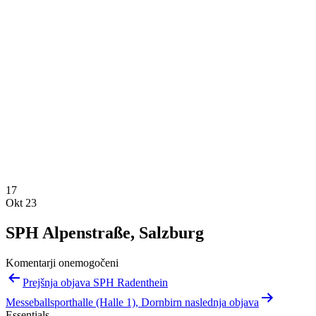
17
Okt 23
SPH Alpenstraße, Salzburg
Komentarji onemogočeni
Navigacija
Prejšnja objava SPH Radenthein
prispevka
Messeballsporthalle (Halle 1), Dornbirn naslednja objava
Essentials