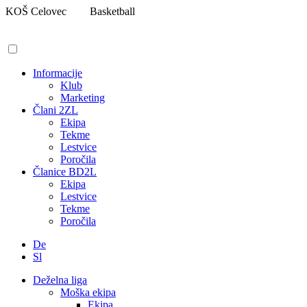
Pojdi
KOŠ Celovec
Basketball
na
vsebino
Informacije
Klub
Marketing
Člani 2ZL
Ekipa
Tekme
Lestvice
Poročila
Članice BD2L
Ekipa
Lestvice
Tekme
Poročila
De
Sl
Deželna liga
Moška ekipa
Ekipa