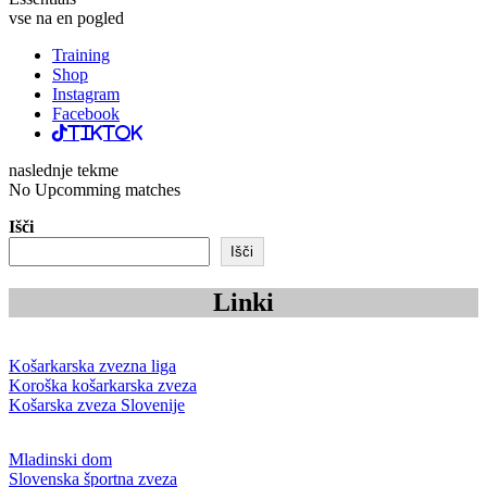
vse na en pogled
Training
Shop
Instagram
Facebook
TikTok
naslednje tekme
No Upcomming matches
Išči
Išči
Linki
Košarkarska zvezna liga
Koroška košarkarska zveza
Košarska zveza Slovenije
Mladinski dom
Slovenska športna zveza