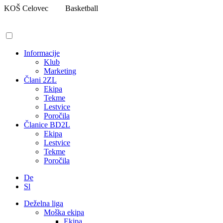
Pojdi
KOŠ Celovec
Basketball
na
vsebino
Informacije
Klub
Marketing
Člani 2ZL
Ekipa
Tekme
Lestvice
Poročila
Članice BD2L
Ekipa
Lestvice
Tekme
Poročila
De
Sl
Deželna liga
Moška ekipa
Ekipa