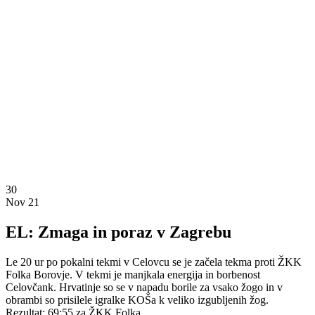
30
Nov 21
EL: Zmaga in poraz v Zagrebu
Le 20 ur po pokalni tekmi v Celovcu se je začela tekma proti ŽKK
Folka Borovje. V tekmi je manjkala energija in borbenost
Celovčank. Hrvatinje so se v napadu borile za vsako žogo in v
obrambi so prisilele igralke KOŠa k veliko izgubljenih žog.
Rezultat: 69:55 za ŽKK Folka.