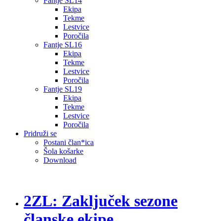
Fantje SL14
Ekipa
Tekme
Lestvice
Poročila
Fantje SL16
Ekipa
Tekme
Lestvice
Poročila
Fantje SL19
Ekipa
Tekme
Lestvice
Poročila
Pridruži se
Postani član*ica
Šola košarke
Download
2ZL: Zaključek sezone
članske ekipe