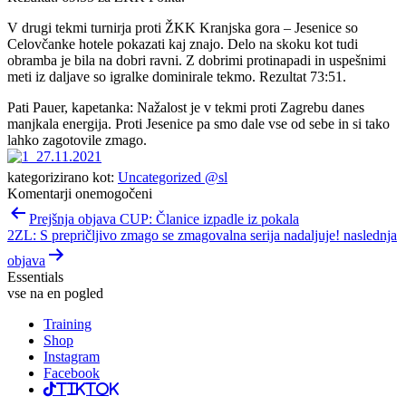
V drugi tekmi turnirja proti ŽKK Kranjska gora – Jesenice so
Celovčanke hotele pokazati kaj znajo. Delo na skoku kot tudi
obramba je bila na dobri ravni. Z dobrimi protinapadi in uspešnimi
meti iz daljave so igralke dominirale tekmo. Rezultat 73:51.
Pati Pauer, kapetanka: Nažalost je v tekmi proti Zagrebu danes
manjkala energija. Proti Jesenice pa smo dale vse od sebe in si tako
lahko zagotovile zmago.
kategorizirano kot:
Uncategorized @sl
Komentarji onemogočeni
Navigacija
Prejšnja objava CUP: Članice izpadle iz pokala
prispevka
2ZL: S prepričljivo zmago se zmagovalna serija nadaljuje! naslednja
objava
Essentials
vse na en pogled
Training
Shop
Instagram
Facebook
TikTok