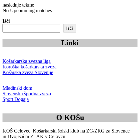
naslednje tekme
No Upcomming matches
Išči
Išči
Linki
Košarkarska zvezna liga
Koroška košarkarska zveza
Košarska zveza Slovenije
Mladinski dom
Slovenska športna zveza
Sport Dogaja
O KOŠu
KOŠ Celovec, Košarkarski šolski klub na ZG/ZRG za Slovence
in Dvojezični ZTAK v Celovcu