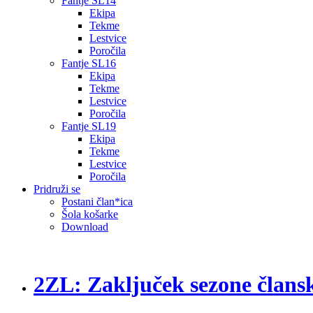
Fantje SL14
Ekipa
Tekme
Lestvice
Poročila
Fantje SL16
Ekipa
Tekme
Lestvice
Poročila
Fantje SL19
Ekipa
Tekme
Lestvice
Poročila
Pridruži se
Postani član*ica
Šola košarke
Download
2ZL: Zaključek sezone člans