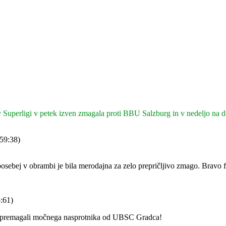
 Superligi v petek izven zmagala proti BBU Salzburg in v nedeljo na
59:38)
sebej v obrambi je bila merodajna za zelo prepričljivo zmago. Bravo f
:61)
irji premagali močnega nasprotnika od UBSC Gradca!