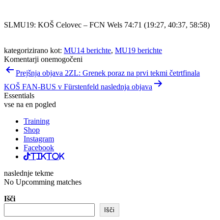
SLMU19: KOŠ Celovec – FCN Wels 74:71 (19:27, 40:37, 58:58)
kategorizirano kot:
MU14 berichte
,
MU19 berichte
Komentarji onemogočeni
Navigacija
Prejšnja objava 2ZL: Grenek poraz na prvi tekmi četrtfinala
prispevka
KOŠ FAN-BUS v Fürstenfeld naslednja objava
Essentials
vse na en pogled
Training
Shop
Instagram
Facebook
TikTok
naslednje tekme
No Upcomming matches
Išči
Išči