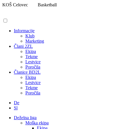
Pojdi
KOŠ Celovec
Basketball
na
vsebino
Informacije
Klub
Marketing
Člani 2ZL
Ekipa
Tekme
Lestvice
Poročila
Članice BD2L
Ekipa
Lestvice
Tekme
Poročila
De
Sl
Deželna liga
Moška ekipa
Ekipa