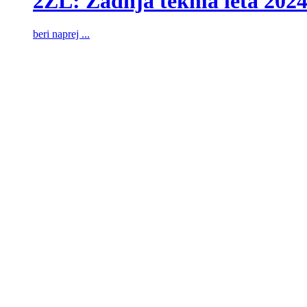
2ZL: Zadnja tekma leta 202
beri naprej ...