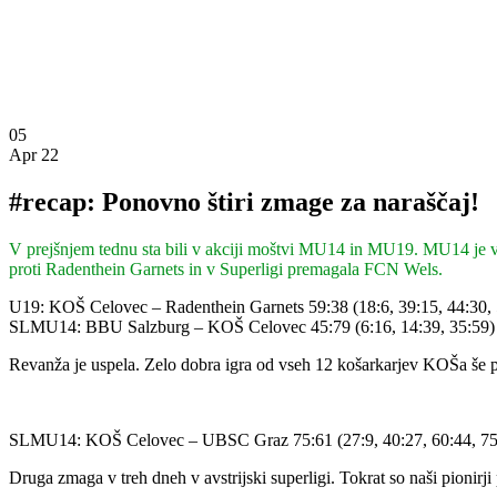
05
Apr 22
#recap: Ponovno štiri zmage za naraščaj!
V prejšnjem tednu sta bili v akciji moštvi MU14 in MU19. MU14 je v
proti Radenthein Garnets in v Superligi premagala FCN Wels.
U19: KOŠ Celovec – Radenthein Garnets 59:38 (18:6, 39:15, 44:30, 
SLMU14: BBU Salzburg – KOŠ Celovec 45:79 (6:16, 14:39, 35:59)
Revanža je uspela. Zelo dobra igra od vseh 12 košarkarjev KOŠa še po
SLMU14: KOŠ Celovec – UBSC Graz 75:61 (27:9, 40:27, 60:44, 75
Druga zmaga v treh dneh v avstrijski superligi. Tokrat so naši pion