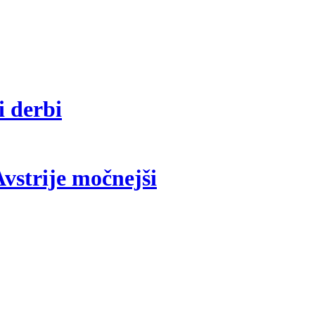
i derbi
vstrije močnejši