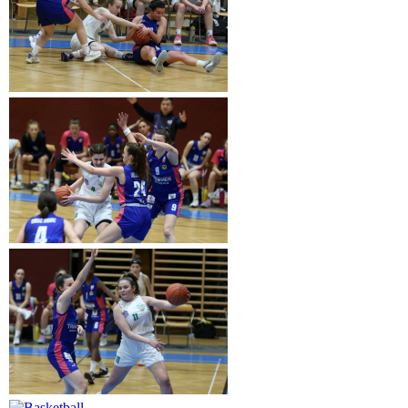
kategorizirano kot:
Basketball Damen Superliga berichte
Komentarji onemogočeni
Navigacija
Prejšnja objava 2ZL: Z jasno zmago na vrh lestvice
prispevka
2ZL: Zmaga proti Dornbirnu naslednja objava
Essentials