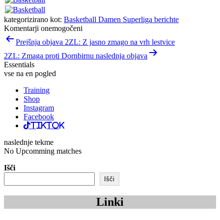
vse na en pogled
Training
Shop
Instagram
Facebook
TikTok
naslednje tekme
No Upcomming matches
Išči
Išči
Linki
Košarkarska zvezna liga
Koroška košarkarska zveza
Košarska zveza Slovenije
Mladinski dom
Slovenska športna zveza
Sport Dogaja