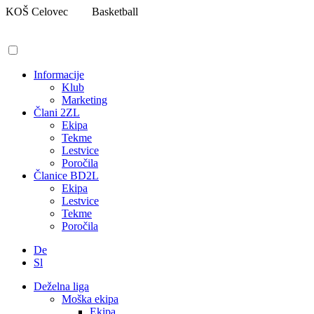
Pojdi
KOŠ Celovec
Basketball
na
vsebino
Informacije
Klub
Marketing
Člani 2ZL
Ekipa
Tekme
Lestvice
Poročila
Članice BD2L
Ekipa
Lestvice
Tekme
Poročila
De
Sl
Deželna liga
Moška ekipa
Ekipa