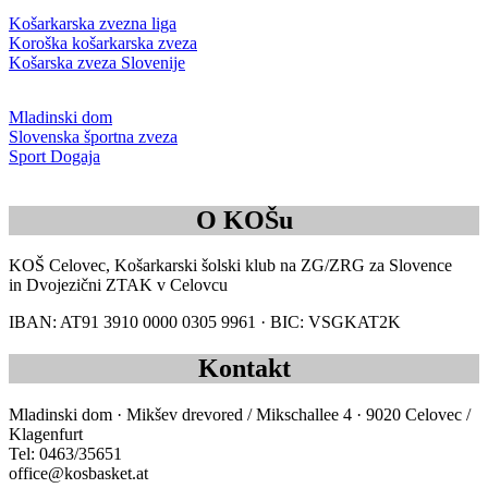
O KOŠu
KOŠ Celovec, Košarkarski šolski klub na ZG/ZRG za Slovence
in Dvojezični ZTAK v Celovcu
IBAN: AT91 3910 0000 0305 9961 · BIC: VSGKAT2K
Kontakt
Mladinski dom · Mikšev drevored / Mikschallee 4 · 9020 Celovec /
Klagenfurt
Tel: 0463/35651
office@kosbasket.at
©2026
KOŠ Celovec Basketball
Proudly powered by
digitalwright.eu
We use cookies on our website to give you the most relevant
experience by remembering your preferences and repeat visits. By
clicking “Accept All”, you consent to the use of ALL the cookies.
However, you may visit "Cookie Settings" to provide a controlled
consent.