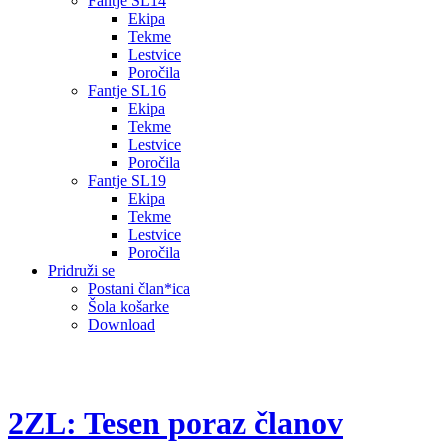
Fantje SL14
Ekipa
Tekme
Lestvice
Poročila
Fantje SL16
Ekipa
Tekme
Lestvice
Poročila
Fantje SL19
Ekipa
Tekme
Lestvice
Poročila
Pridruži se
Postani član*ica
Šola košarke
Download
2ZL: Tesen poraz članov