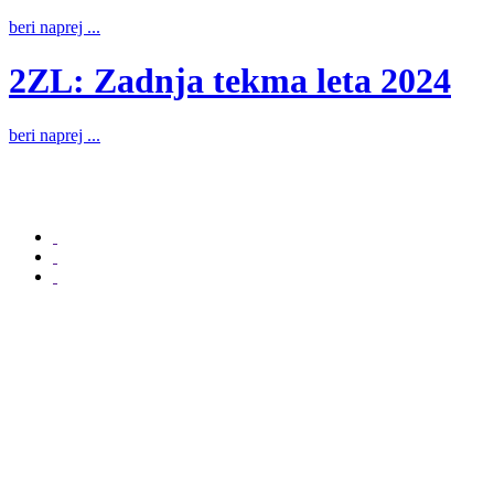
beri naprej ...
b
2ZL: Zadnja tekma leta 2024
beri naprej ...
b