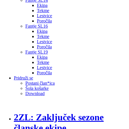
Fantje SL14
Ekipa
Tekme
Lestvice
Poročila
Fantje SL16
Ekipa
Tekme
Lestvice
Poročila
Fantje SL19
Ekipa
Tekme
Lestvice
Poročila
Pridruži se
Postani član*ica
Šola košarke
Download
2ZL: Zaključek sezone
članske ekipe