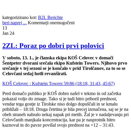
kategorizirano kot:
B2L Berichte
beri naprej ...
Komentarji onemogočeni
13
Jan 24
2ZL: Poraz po dobri prvi polovici
V soboto, 13. 1., je članska ekipa KOŠ Celovec v domači
Šentpeter dvorani srečala ekipo Kufstein Towers. Njihovo prvo
srečanje v tej sezoni se je končalo v prid Tirolčanov, za to so se
Celovčani sedaj hotli revanširati.
KOŠ Celovec : Kufstein Towers 59:86 (18:18, 31:43, 45:67)
Pred domačo publiko je KOŠ dobro našel v tekmo in od začetka
pokazal voljo do zmage. Tako si je tudi hitro priboril prednost,
vendar tega gostje iz Tirolske niso dolgo dopuščali in se kmalu
približali – 18:18. Druga četrtina je bila precej izenačena, saj se je na
obeh straneh nabralo nekaj napak pri metih. Žal je v nadaljevanju pri
Celovčanih manjkala koncentracija, kar pa je nasprotnik hitro
kaznoval in do pavze povišal svojo prednost na +12 – 31:43.