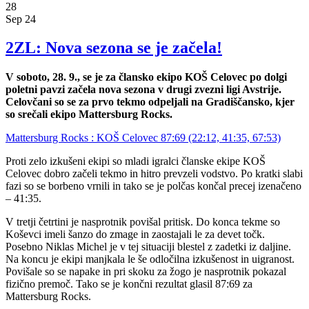
28
Sep 24
2ZL: Nova sezona se je začela!
V soboto, 28. 9., se je za člansko ekipo KOŠ Celovec po dolgi
poletni pavzi začela nova sezona v drugi zvezni ligi Avstrije.
Celovčani so se za prvo tekmo odpeljali na Gradiščansko, kjer
so srečali ekipo Mattersburg Rocks.
Mattersburg Rocks : KOŠ Celovec 87:69 (22:12, 41:35, 67:53)
Proti zelo izkušeni ekipi so mladi igralci članske ekipe KOŠ
Celovec dobro začeli tekmo in hitro prevzeli vodstvo. Po kratki slabi
fazi so se borbeno vrnili in tako se je polčas končal precej izenačeno
– 41:35.
V tretji četrtini je nasprotnik povišal pritisk. Do konca tekme so
Koševci imeli šanzo do zmage in zaostajali le za devet točk.
Posebno Niklas Michel je v tej situaciji blestel z zadetki iz daljine.
Na koncu je ekipi manjkala le še odločilna izkušenost in uigranost.
Povišale so se napake in pri skoku za žogo je nasprotnik pokazal
fizično premoč. Tako se je končni rezultat glasil 87:69 za
Mattersburg Rocks.