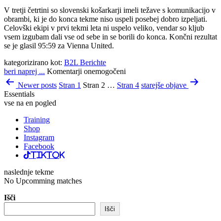
V tretji četrtini so slovenski košarkarji imeli težave s komunikacijo v
obrambi, ki je do konca tekme niso uspeli posebej dobro izpeljati.
Celovški ekipi v prvi tekmi leta ni uspelo veliko, vendar so kljub
vsem izgubam dali vse od sebe in se borili do konca. Končni rezultat
se je glasil 95:59 za Vienna United.
kategorizirano kot:
B2L Berichte
beri naprej ...
Komentarji onemogočeni
Številčenje
Newer
posts
Stran 1
Stran 2
…
Stran 4
starejše objave
prispevkov
Essentials
vse na en pogled
Training
Shop
Instagram
Facebook
TikTok
naslednje tekme
No Upcomming matches
Išči
Išči