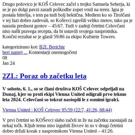
Drugo polovico je KOŠ Celovec začel s trojko Samuela Seherja, ki
se je po dolgi pavzi zaradi poškodbe zopet vrnil na teren. Igra je
postala hitrešja, s tem pa tudi bolj hektična. Medtem ko so Tirolčani
v tej fazi dobro zadevali, so Koševci zgrešili veliko metov, tako pa je
narasla prednost gostov – 45:67. Tudi v zadnji četrtini Celovčani
niso našli pravega recepta, da bi ustavili svojega nasprotnika.
Končni rezultat se je glasil 59:86 za ekipo Kufstein Towers.
kategorizirano kot:
B2L Berichte
beri naprej ...
Komentarji onemogočeni
08
Jan 24
2ZL: Poraz ob začetku leta
V soboto, 6. 1., so se člani društva KOŠ Celovec odpeljali na
Dunaj, kjer so proti ekipi Vienna United odigrali prvo tekmo
leta 2024. Celovčani so tokrat nastopili le z osmimi igralci.
Vienna United : KOŠ Celovec 95:59 (22:7, 41:26, 68:44)
V prvi četrtini so KOŠevci slabo začeli in že na začetku zaostajali za
nekaj točk. Kljub temu niso izgubili živcev in so v drugi četrtini
dobro držali korak z nasprotnikom Vienna United – 41:26.