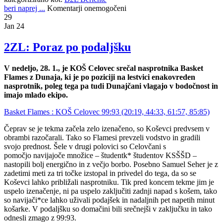
beri naprej ...
Komentarji onemogočeni
29
Jan 24
2ZL: Poraz po podaljšku
V nedeljo, 28. 1., je KOŠ Celovec srečal nasprotnika Basket
Flames z Dunaja, ki je po poziciji na lestvici enakovreden
nasprotnik, poleg tega pa tudi Dunajčani vlagajo v bodočnost in
imajo mlado ekipo.
Basket Flames : KOŠ Celovec 99:93 (20:19, 44:33, 61:57, 85:85)
Čeprav se je tekma začela zelo izenačeno, so Koševci predvsem v
obrambi razočarali. Tako so Flamesi prevzeli vodstvo in gradili
svojo prednost. Šele v drugi polovici so Celovčani s
pomočjo navijajoče množice – študentk* študentov KSŠŠD –
nastopili bolj energično in z večjo borbo. Posebno Samuel Seher je z
zadetimi meti za tri točke izstopal in privedel do tega, da so se
Koševci lahko približali nasprotniku. Tik pred koncem tekme jim je
uspelo izenačenje, ni pa uspelo zaključiti zadnji napad s košem, tako
so navijači*ce lahko uživali podajšek in nadaljnih pet napetih minut
košarke. V podaljšku so domačini bili srečnejši v zaključku in tako
odnesli zmago z 99:93.