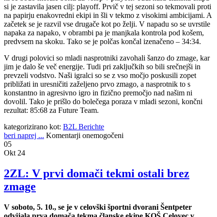
si je zastavila jasen cilj: playoff. Prvič v tej sezoni so tekmovali proti
na papirju enakovredni ekipi in šli v tekmo z visokimi ambicijami. A
začetek se je razvil vse drugače kot po želji. V napadu so se uvrstile
napaka za napako, v obrambi pa je manjkala kontrola pod košem,
predvsem na skoku. Tako se je polčas končal izenačeno – 34:34.
V drugi polovici so mladi nasprotniki zavohali šanzo do zmage, kar
jim je dalo še več energije. Tudi pri zaključkih so bili srečnejši in
prevzeli vodstvo. Naši igralci so se z vso močjo poskusili zopet
približati in uresničiti zaželjeno prvo zmago, a nasprotnik to s
konstantno in agresivno igro in fizično premočjo nad našim ni
dovolil. Tako je prišlo do bolečega poraza v mladi sezoni, končni
rezultat: 85:68 za Future Team.
kategorizirano kot:
B2L Berichte
beri naprej ...
Komentarji onemogočeni
05
Okt 24
2ZL: V prvi domači tekmi ostali brez
zmage
V soboto, 5. 10., se je v celovški športni dvorani Šentpeter
odvijala prva domača tekma članske ekipe KOŠ Celovec v