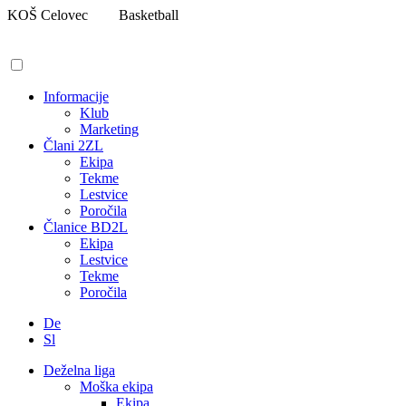
Pojdi
KOŠ Celovec
Basketball
na
vsebino
Informacije
Klub
Marketing
Člani 2ZL
Ekipa
Tekme
Lestvice
Poročila
Članice BD2L
Ekipa
Lestvice
Tekme
Poročila
De
Sl
Deželna liga
Moška ekipa
Ekipa