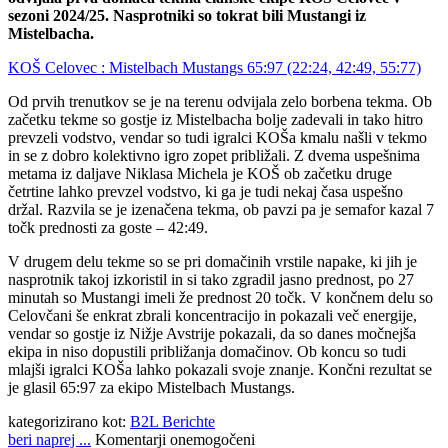
sezoni 2024/25. Nasprotniki so tokrat bili Mustangi iz
Mistelbacha.
KOŠ Celovec : Mistelbach Mustangs 65:97 (22:24, 42:49, 55:77)
Od prvih trenutkov se je na terenu odvijala zelo borbena tekma. Ob
začetku tekme so gostje iz Mistelbacha bolje zadevali in tako hitro
prevzeli vodstvo, vendar so tudi igralci KOŠa kmalu našli v tekmo
in se z dobro kolektivno igro zopet približali. Z dvema uspešnima
metama iz daljave Niklasa Michela je KOŠ ob začetku druge
četrtine lahko prevzel vodstvo, ki ga je tudi nekaj časa uspešno
držal. Razvila se je izenačena tekma, ob pavzi pa je semafor kazal 7
točk prednosti za goste – 42:49.
V drugem delu tekme so se pri domačinih vrstile napake, ki jih je
nasprotnik takoj izkoristil in si tako zgradil jasno prednost, po 27
minutah so Mustangi imeli že prednost 20 točk. V končnem delu so
Celovčani še enkrat zbrali koncentracijo in pokazali več energije,
vendar so gostje iz Nižje Avstrije pokazali, da so danes močnejša
ekipa in niso dopustili približanja domačinov. Ob koncu so tudi
mlajši igralci KOŠa lahko pokazali svoje znanje. Končni rezultat se
je glasil 65:97 za ekipo Mistelbach Mustangs.
kategorizirano kot:
B2L Berichte
beri naprej ...
Komentarji onemogočeni