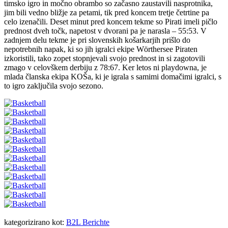
timsko igro in močno obrambo so začasno zaustavili nasprotnika,
jim bili vedno bližje za petami, tik pred koncem tretje četrtine pa
celo izenačili. Deset minut pred koncem tekme so Pirati imeli pičlo
prednost dveh točk, napetost v dvorani pa je narasla – 55:53. V
zadnjem delu tekme je pri slovenskih košarkarjih prišlo do
nepotrebnih napak, ki so jih igralci ekipe Wörthersee Piraten
izkoristili, tako zopet stopnjevali svojo prednost in si zagotovili
zmago v celovškem derbiju z 78:67. Ker letos ni playdowna, je
mlada članska ekipa KOŠa, ki je igrala s samimi domačimi igralci, s
to igro zaključila svojo sezono.
kategorizirano kot:
B2L Berichte