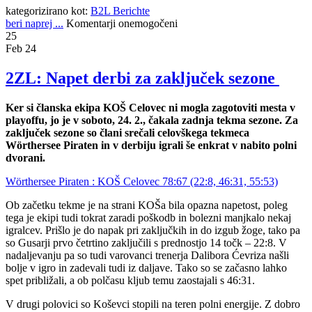
kategorizirano kot:
B2L Berichte
beri naprej ...
Komentarji onemogočeni
25
Feb 24
2ZL: Napet derbi za zaključek sezone
Ker si članska ekipa KOŠ Celovec ni mogla zagotoviti mesta v
playoffu, jo je v soboto, 24. 2., čakala zadnja tekma sezone. Za
zaključek sezone so člani srečali celovškega tekmeca
Wörthersee Piraten in v derbiju igrali še enkrat v nabito polni
dvorani.
Wörthersee Piraten : KOŠ Celovec 78:67 (22:8, 46:31, 55:53)
Ob začetku tekme je na strani KOŠa bila opazna napetost, poleg
tega je ekipi tudi tokrat zaradi poškodb in bolezni manjkalo nekaj
igralcev. Prišlo je do napak pri zaključkih in do izgub žoge, tako pa
so Gusarji prvo četrtino zaključili s prednostjo 14 točk – 22:8. V
nadaljevanju pa so tudi varovanci trenerja Dalibora Ćevriza našli
bolje v igro in zadevali tudi iz daljave. Tako so se začasno lahko
spet približali, a ob polčasu kljub temu zaostajali s 46:31.
V drugi polovici so Koševci stopili na teren polni energije. Z dobro