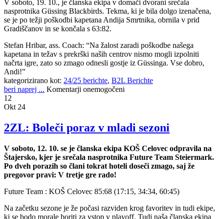
V soboto, 19. 10., je članska ekipa v domači dvorani srečala
nasprotnika Güssing Blackbirds. Tekma, ki je bila dolgo izenačena,
se je po težji poškodbi kapetana Andija Smrtnika, obrnila v prid
Gradiščanov in se končala s 63:82.
Stefan Hribar, ass. Coach: “Na žalost zaradi poškodbe našega
kapetana in težav s prekrški naših centrov nismo mogli izpolniti
načrta igre, zato so zmago odnesli gostje iz Güssinga. Vse dobro,
Andi!”
kategorizirano kot:
24/25 berichte
,
B2L Berichte
beri naprej ...
Komentarji onemogočeni
12
Okt 24
2ZL: Boleči poraz v mladi sezoni
V soboto, 12. 10. se je članska ekipa KOŠ Celovec odpravila na
Štajersko, kjer je srečala nasprotnika Future Team Steiermark.
Po dveh porazih so člani tokrat hoteli doseči zmago, saj že
pregovor pravi: V tretje gre rado!
Future Team : KOŠ Celovec 85:68 (17:15, 34:34, 60:45)
Na začetku sezone je že počasi razviden krog favoritev in tudi ekipe,
ki se bodo morale boriti za vstop v playoff. Tudi naša članska ekipa