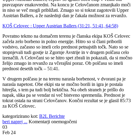
pravzaprav enakovredni. Na koncu je Celovčanom zmanjkalo moči
in niso se več mogli približati. Zmago so si tokrat zagotovili Upper
Austrian Ballers, a že naslednji dan je čakala možnost za revanžo.
KOŠ Celovec : Upper Austrian Ballers (31:21, 51:41, 64:58)
Povratno tekmo na domačem terenu je članska ekipa KOŠ Celovec
začela zelo borbeno in polno energije. Hitro so si člani priborili
vodstvo, začasno so imeli celo prednost petnajstih točk. Nato so se
stopnjevali tudi gostje iz Zgornje Avstrije in v drugem polčasu celo
izenačili. A Celovčani so se hitro spet zbrali in pokazali, da si močno
želijo zmago in revanžo za včerajšni poraz. Ob polčasu so imeli
prednost desetih točk – 51:41.
V drugem polčasu je na terenu narasla borbenost, v dvorani pa je
narasla napetost. Obe ekipi sta se močno borili in igra je postala
hitrejša, s tem pa tudi bolj hektična. Na obeh straneh je prišlo do
napak, slika pa se vendar ni več bistveno spremenila. Prednost je
tokrat ostala na strani Celovčanov. Končni rezultat se je glasil 85:73
za KOŠ Celovec.
kategorizirano kot:
B2L Berichte
beri naprej ...
Komentarji onemogočeni
03
Feb 24