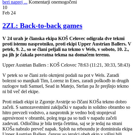
beri naprej ...
Komentarji onemogočeni
10
Feb 24
2ZL: Back-to-back games
V 24 urah je članska ekipa KOŠ Celovec odigrala dve tekmi
proti istemu nasprotniku, proti ekipi Upper Austrian Ballers. V
petek, 9. 2., so se člani peljali na tekmo v Wels, v soboto, 10. 2.,
pa jih je čakala povratna tekma na domačem terenu.
Upper Austrian Ballers : KOŠ Celovec 78:63 (11:21, 30:33, 58:43)
V petek so se člani zelo okrnjeni podali na pot v Wels. Zaradi
bolezni so manjkali Tim, Lorenz in Enes, zaradi poškodb in drugih
razlogov tudi Samuel, Sead in Matejo, Stefan pa že prejšnjo tekmo
ni bil več del ekipe.
Proti mladi ekipi iz Zgornje Avstrije so člčani KOŠa tekmo dobro
začeli. S samozavestnimi zaključki v napadu in solidno obrambo so
hitro prevzeli vodstvo, a nasprotnik je vedno bolj stopnjeval
agresivnost v obrambi, poleg tega pa so tudi v napadu začeli
zadevati. Odločilna je bila tretja četrtina, saj se je tedaj na strani
KOŠa nabralo preveč napak. Sploh na reboundu je dominirala ekipa
Upper Austrian Ballers, čeprav so igralci obeh ekip v višini bili