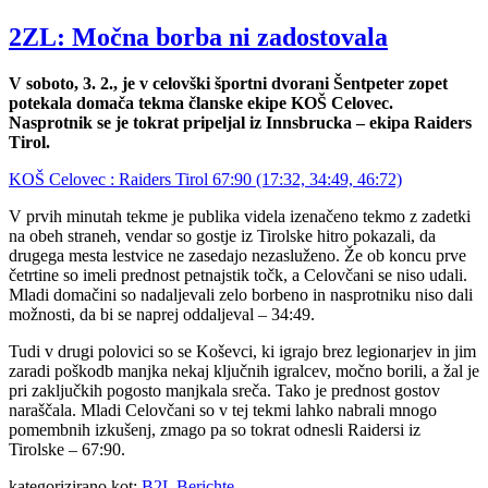
2ZL: Močna borba ni zadostovala
V soboto, 3. 2., je v celovški športni dvorani Šentpeter zopet
potekala domača tekma članske ekipe KOŠ Celovec.
Nasprotnik se je tokrat pripeljal iz Innsbrucka – ekipa Raiders
Tirol.
KOŠ Celovec : Raiders Tirol 67:90 (17:32, 34:49, 46:72)
V prvih minutah tekme je publika videla izenačeno tekmo z zadetki
na obeh straneh, vendar so gostje iz Tirolske hitro pokazali, da
drugega mesta lestvice ne zasedajo nezasluženo. Že ob koncu prve
četrtine so imeli prednost petnajstik točk, a Celovčani se niso udali.
Mladi domačini so nadaljevali zelo borbeno in nasprotniku niso dali
možnosti, da bi se naprej oddaljeval – 34:49.
Tudi v drugi polovici so se Koševci, ki igrajo brez legionarjev in jim
zaradi poškodb manjka nekaj ključnih igralcev, močno borili, a žal je
pri zaključkih pogosto manjkala sreča. Tako je prednost gostov
naraščala. Mladi Celovčani so v tej tekmi lahko nabrali mnogo
pomembnih izkušenj, zmago pa so tokrat odnesli Raidersi iz
Tirolske – 67:90.
kategorizirano kot:
B2L Berichte