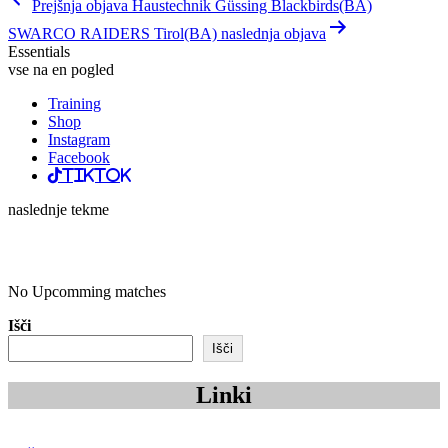
Prejšnja objava Haustechnik Güssing Blackbirds(BA)
prispevka
SWARCO RAIDERS Tirol(BA) naslednja objava
Essentials
vse na en pogled
Training
Shop
Instagram
Facebook
TikTok
naslednje tekme
No Upcomming matches
Išči
Išči
Linki