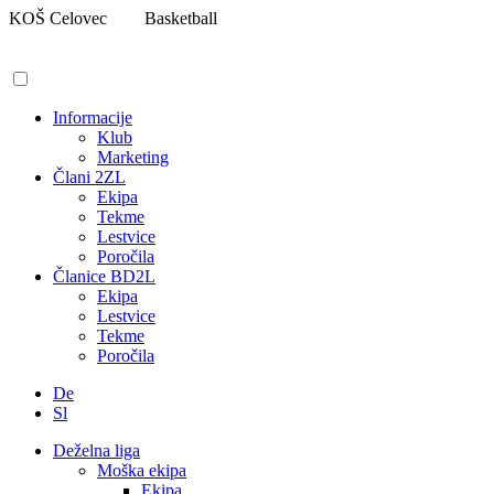
Pojdi
KOŠ Celovec
Basketball
na
vsebino
Informacije
Klub
Marketing
Člani 2ZL
Ekipa
Tekme
Lestvice
Poročila
Članice BD2L
Ekipa
Lestvice
Tekme
Poročila
De
Sl
Deželna liga
Moška ekipa
Ekipa