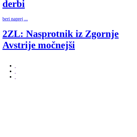
derbi
b
beri naprej ...
2ZL: Nasprotnik iz Zgornje
b
Avstrije močnejši
beri naprej ...