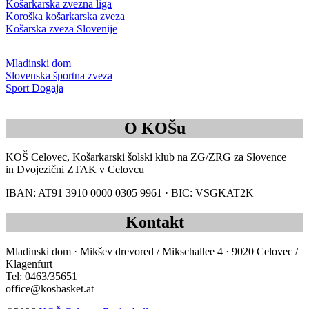
Košarkarska zvezna liga
Koroška košarkarska zveza
Košarska zveza Slovenije
Mladinski dom
Slovenska športna zveza
Sport Dogaja
O KOŠu
KOŠ Celovec, Košarkarski šolski klub na ZG/ZRG za Slovence
in Dvojezični ZTAK v Celovcu
IBAN: AT91 3910 0000 0305 9961 · BIC: VSGKAT2K
Kontakt
Mladinski dom · Mikšev drevored / Mikschallee 4 · 9020 Celovec /
Klagenfurt
Tel: 0463/35651
office@kosbasket.at