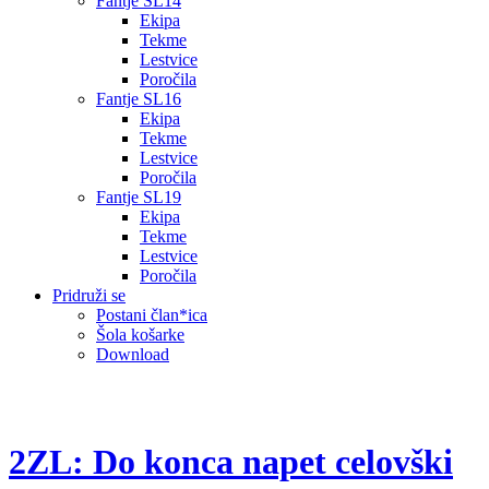
Fantje SL14
Ekipa
Tekme
Lestvice
Poročila
Fantje SL16
Ekipa
Tekme
Lestvice
Poročila
Fantje SL19
Ekipa
Tekme
Lestvice
Poročila
Pridruži se
Postani član*ica
Šola košarke
Download
2ZL: Do konca napet celovški